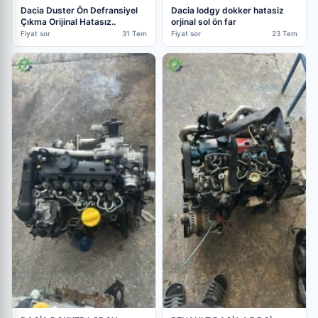
Dacia Duster Ön Defransiyel
Dacia lodgy dokker hatasiz
Çıkma Orijinal Hatasız..
orjinal sol ön far
Fiyat sor
31 Tem
Fiyat sor
23 Tem