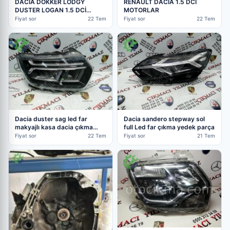
DACİA DOKKER LODGY
RENAULT DACİA 1.5 DCİ
DUSTER LOGAN 1.5 DCİ
MOTORLAR
MOTOR
Fiyat sor
22 Tem
Fiyat sor
22 Tem
Dacia duster sag led far
Dacia sandero stepway sol
makyajlı kasa dacia çıkma
full Led far çıkma yedek parça
parça
Fiyat sor
22 Tem
Fiyat sor
21 Tem