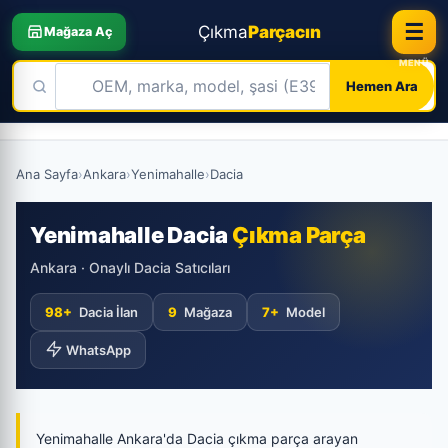
☰
Çıkma
Parçacın
Mağaza Aç
Hemen Ara
Skip
to
Ana Sayfa
›
Ankara
›
Yenimahalle
›
Dacia
content
Yenimahalle Dacia
Çıkma Parça
Ankara · Onaylı Dacia Satıcıları
98+
Dacia İlan
9
Mağaza
7+
Model
WhatsApp
Yenimahalle Ankara'da Dacia çıkma parça arayan