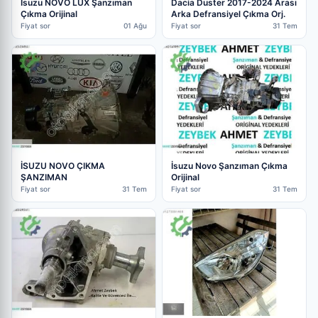
İsuzu NOVO LÜX Şanzıman
Dacia Duster 2017-2024 Arası
Çıkma Orijinal
Arka Defransiyel Çıkma Orj.
Fiyat sor
01 Ağu
Fiyat sor
31 Tem
İSUZU NOVO ÇIKMA
İsuzu Novo Şanzıman Çıkma
ŞANZIMAN
Orijinal
Fiyat sor
31 Tem
Fiyat sor
31 Tem