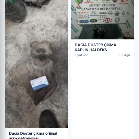
DACİA DUSTER ÇIKMA
KAPLİN HALDEKS
Fiyat sor
03 Ağu
Dacia Duster çıkma orijinal
arka defransiyel