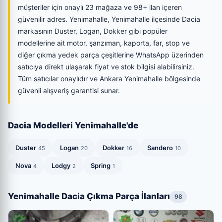
müşteriler için onaylı 23 mağaza ve 98+ ilan içeren
güvenilir adres. Yenimahalle, Yenimahalle ilçesinde Dacia
markasının Duster, Logan, Dokker gibi popüler
modellerine ait motor, şanzıman, kaporta, far, stop ve
diğer çıkma yedek parça çeşitlerine WhatsApp üzerinden
satıcıya direkt ulaşarak fiyat ve stok bilgisi alabilirsiniz.
Tüm satıcılar onaylıdır ve Ankara Yenimahalle bölgesinde
güvenli alışveriş garantisi sunar.
Dacia Modelleri Yenimahalle'de
Duster
Logan
Dokker
Sandero
45
20
16
10
Nova
Lodgy
Spring
4
2
1
Yenimahalle Dacia Çıkma Parça İlanları
98