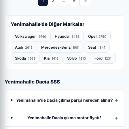
1
2
…
5
→
Yenimahalle'de Diğer Markalar
Volkswagen
Hyundai
Opel
9740
3456
2750
Audi
Mercedes-Benz
Seat
2618
1981
1847
Skoda
Kia
Volvo
Ford
1563
1416
1310
1231
Yenimahalle Dacia SSS
Yenimahalle'de Dacia çıkma parça nereden alınır?
Yenimahalle Dacia çıkma motor fiyatı?