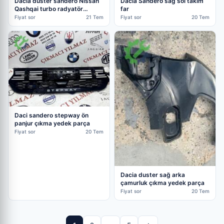
Dacia duster sandero Nissan
Dacia Sandero sağ sol takim
Qashqai turbo radyatör
far
intercooler
Fiyat sor
21 Tem
Fiyat sor
20 Tem
Daci sandero stepway ön
panjur çıkma yedek parça
Fiyat sor
20 Tem
Dacia duster sağ arka
çamurluk çıkma yedek parça
Fiyat sor
20 Tem