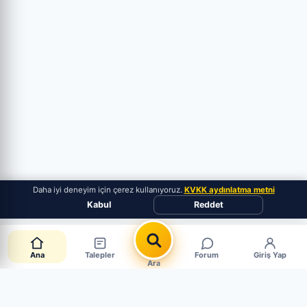
Daha iyi deneyim için çerez kullanıyoruz.
KVKK aydınlatma metni
Kabul
Reddet
Ana
Talepler
Forum
Giriş Yap
Ara