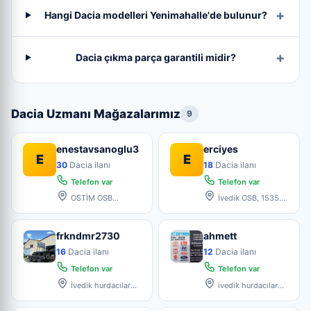
Hangi Dacia modelleri Yenimahalle'de bulunur?
Dacia çıkma parça garantili midir?
Dacia Uzmanı Mağazalarımız
9
enestavsanoglu3
erciyes
E
E
30
Dacia ilanı
18
Dacia ilanı
Telefon var
Telefon var
OSTİM OSB
İvedik OSB, 1535.
MAHALLESİ AYYILDIZ
Sk. no:4, 06200
SANAYİ SİTESİ
Yenimaha
frkndmr2730
ahmett
16
Dacia ilanı
12
Dacia ilanı
Telefon var
Telefon var
İvedik hurdacılar
ivedik hurdacılar
sanayi sitesi 3804cd
san. sit. B 4 Blok No:18
no