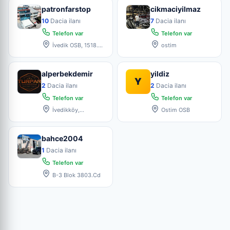
patronfarstop
cikmaciyilmaz
10
Dacia ilanı
7
Dacia ilanı
Telefon var
Telefon var
İvedik OSB, 1518.
ostim
Sk. No:99, 06378
Yenimah
alperbekdemir
yildiz
Y
2
Dacia ilanı
2
Dacia ilanı
Telefon var
Telefon var
İvedikköy,
Ostim OSB
Hurdacılar Sitesi B9
Blok No 19
bahce2004
1
Dacia ilanı
Telefon var
B-3 Blok 3803.Cd