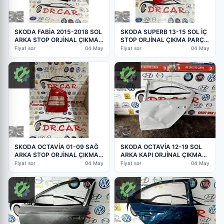
SKODA FABİA 2015-2018 SOL
SKODA SUPERB 13-15 SOL İÇ
ARKA STOP ORJİNAL ÇIKMA
STOP ORJİNAL ÇIKMA PARÇA
PARÇA
3T5945093A (2. Adet)
Fiyat sor
04 May
Fiyat sor
04 May
SKODA OCTAVİA 01-09 SAĞ
SKODA OCTAVİA 12-19 SOL
ARKA STOP ORJİNAL ÇIKMA
ARKA KAPI ORJİNAL ÇIKMA
PARÇA 1U6945096 (2. Adet)
PARÇA 5E5833601 (2. Adet)
Fiyat sor
04 May
Fiyat sor
04 May