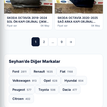
SKODA OCTAVİA 2019-2024
SKODA OCTAVİA 2020-2025
SOL ÖN KAPI ORJİNAL ÇIKMA
SAĞ ARKA KAPI ORJİNAL
PARÇA (2. Adet)
ÇIKMA PARÇA (2. Adet)
Fiyat sor
04 May
Fiyat sor
04 May
1
2
…
9
→
Seyhan'de Diğer Markalar
Ford
Renault
Fiat
2811
1635
1168
Volkswagen
Opel
Hyundai
913
628
604
Peugeot
Toyota
Dacia
577
506
477
Citroen
402