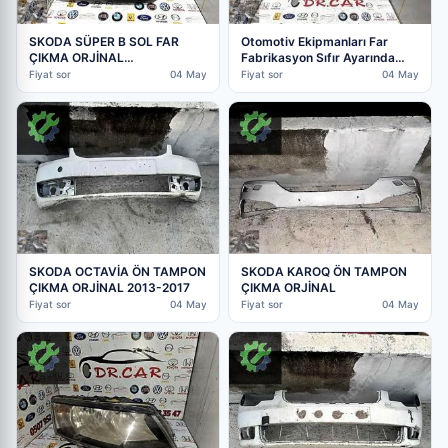
SKODA SÜPER B SOL FAR
Otomotiv Ekipmanları Far
ÇIKMA ORJİNAL
Fabrikasyon Sıfır Ayarında
3V1.941.015.A
Acil! Skoda Sorunsuz
Fiyat sor
04 May
Fiyat sor
04 May
SKODA OCTAVİA ÖN TAMPON
SKODA KAROQ ÖN TAMPON
ÇIKMA ORJİNAL 2013-2017
ÇIKMA ORJİNAL
Fiyat sor
04 May
Fiyat sor
04 May