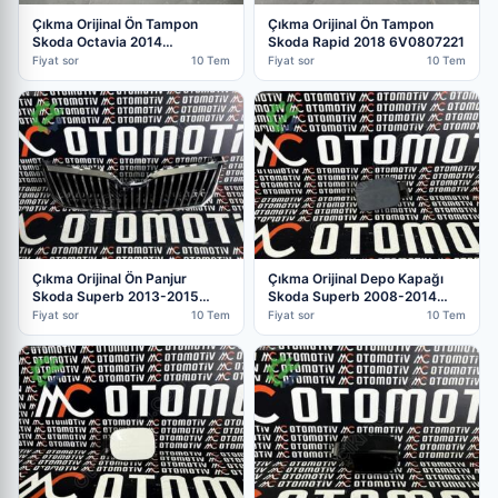
Çıkma Orijinal Ön Tampon
Çıkma Orijinal Ön Tampon
Skoda Octavia 2014
Skoda Rapid 2018 6V0807221
5E0807217
Fiyat sor
10 Tem
Fiyat sor
10 Tem
Çıkma Orijinal Ön Panjur
Çıkma Orijinal Depo Kapağı
Skoda Superb 2013-2015
Skoda Superb 2008-2014
3TO853668B
3T5809857
Fiyat sor
10 Tem
Fiyat sor
10 Tem