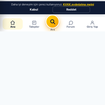
Daha iyi deneyim için çerez kullanıyoruz.
KVKK aydınlatma metni
Kabul
Reddet
Ana
Talepler
Forum
Giriş Yap
Ara
Canlı Parça Talepleri
CANLI · 5 AKTİF
Müşteriler aradığı parçayı paylaşıyor. Mağaza mısın?
Hemen cevapla, satışı yakala.
Sen de Talep Aç