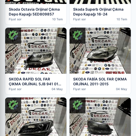
Skoda Octavia Orijinal Çıkma
Skoda Superb Orijinal Çıkma
Depo Kapağı 5ED809857
Depo Kapağı 16-24
Fiyat sor
10 Tem
Fiyat sor
10 Tem
SKODA RAPİD SOL FAR
SKODA FABİA SOL FAR ÇIKMA
ÇIKMA ORJİNAL 5JB 941 015
ORJİNAL 2011-2015
B
Fiyat sor
04 May
Fiyat sor
04 May