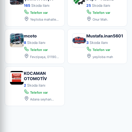
165
Skoda ilanı
25
Skoda ilanı
Telefon var
Telefon var
Yeşiloba mahallesi
Onur Mah.
46011sokak no66/A
mcoto
Mustafa.inan5601
8
Skoda ilanı
3
Skoda ilanı
Telefon var
Telefon var
Fevzipaşa, 01190
yeşiloba mah
Seyhan/Adana
KOCAMAN
OTOMOTİV
2
Skoda ilanı
Telefon var
Adana seyhan
Kıbrıs caddesi