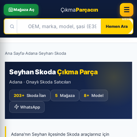
☰
Çıkma
Parçacın
Mağaza Aç
Hemen Ara
Skip
to
Ana Sayfa
›
Adana
›
Seyhan
›
Skoda
content
Seyhan Skoda
Çıkma Parça
Adana · Onaylı Skoda Satıcıları
203+
Skoda İlan
5
Mağaza
8+
Model
WhatsApp
Adana'nın Seyhan ilçesinde Skoda araçlarınız için