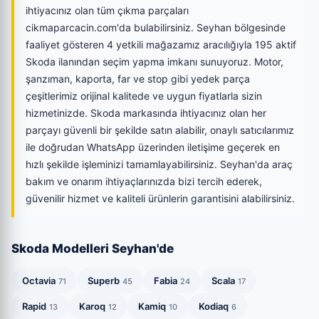
ihtiyacınız olan tüm çıkma parçaları
cikmaparcacin.com'da bulabilirsiniz. Seyhan bölgesinde
faaliyet gösteren 4 yetkili mağazamız aracılığıyla 195 aktif
Skoda ilanından seçim yapma imkanı sunuyoruz. Motor,
şanzıman, kaporta, far ve stop gibi yedek parça
çeşitlerimiz orijinal kalitede ve uygun fiyatlarla sizin
hizmetinizde. Skoda markasında ihtiyacınız olan her
parçayı güvenli bir şekilde satın alabilir, onaylı satıcılarımız
ile doğrudan WhatsApp üzerinden iletişime geçerek en
hızlı şekilde işleminizi tamamlayabilirsiniz. Seyhan'da araç
bakım ve onarım ihtiyaçlarınızda bizi tercih ederek,
güvenilir hizmet ve kaliteli ürünlerin garantisini alabilirsiniz.
Skoda Modelleri Seyhan'de
Octavia
Superb
Fabia
Scala
71
45
24
17
Rapid
Karoq
Kamiq
Kodiaq
13
12
10
6