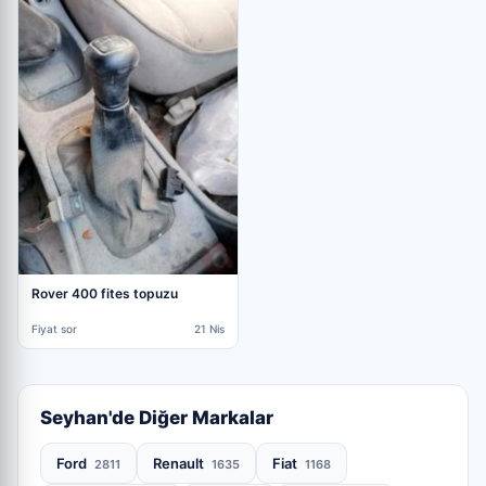
Rover 400 fites topuzu
Fiyat sor
21 Nis
Seyhan'de Diğer Markalar
Ford
Renault
Fiat
2811
1635
1168