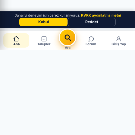
Daha iyi deneyim için çerez kullanıyoruz.
KVKK aydınlatma metni
Kabul
Reddet
Ana
Talepler
Forum
Giriş Yap
Ara
📋 Canlı Parça Talepleri
CANLI · 6 AKTİF
Müşteriler aradığı parçayı paylaşıyor. Mağaza mısın?
Hemen cevapla, satışı yakala.