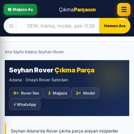
☰
Çıkma
Parçacın
🏪 Mağaza Aç
Hemen Ara
Skip
to
Ana Sayfa
›
Adana
›
Seyhan
›
Rover
content
Seyhan Rover
Çıkma Parça
Adana · Onaylı Rover Satıcıları
9+
Rover İlan
2
Mağaza
2+
Model
⚡ WhatsApp
Seyhan Adana'da Rover çıkma parça arayan müşteriler