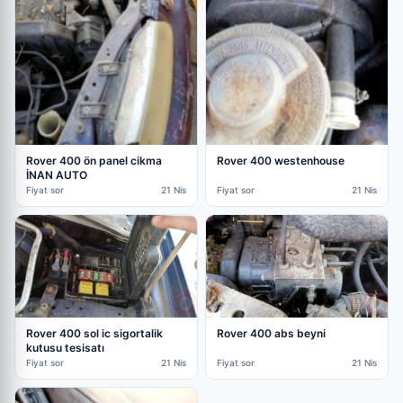
Rover 400 ön panel cikma
Rover 400 westenhouse
İNAN AUTO
Fiyat sor
21 Nis
Fiyat sor
21 Nis
Rover 400 sol ic sigortalik
Rover 400 abs beyni
kutusu tesisatı
Fiyat sor
21 Nis
Fiyat sor
21 Nis