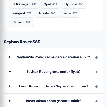
Volkswagen
Opel
Hyundai
913
628
604
Peugeot
Toyota
Dacia
577
506
477
Citroen
402
Seyhan Rover SSS
Seyhan'de Rover çıkma parça nereden alınır?
Seyhan Rover çıkma motor fiyatı?
Hangi Rover modelleri Seyhan'de bulunur?
Rover çıkma parça garantili midir?