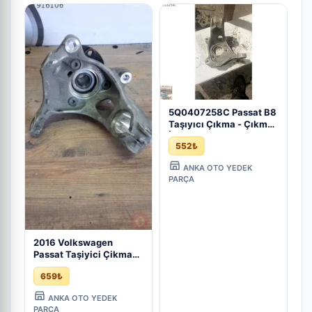
5Q0407258C Passat B8
Taşıyıcı Çıkma - Çıkma
İzmir
552₺
ANKA OTO YEDEK
PARÇA
2016 Volkswagen
Passat Taşiyici Çikma
5Q0 407 258 C - Çıkma
659₺
İzmir
ANKA OTO YEDEK
PARÇA