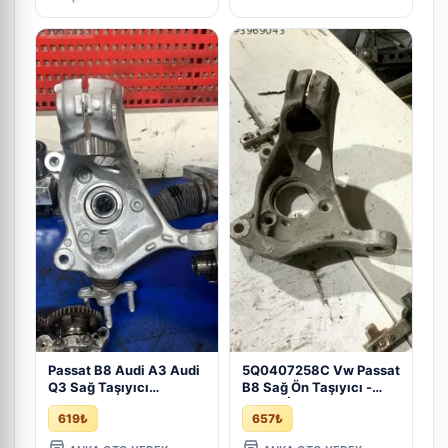
Passat B8 Audi A3 Audi
5Q0407258C Vw Passat
Q3 Sağ Taşıyıcı
B8 Sağ Ön Taşıyıcı -
5Q0407258C - Çıkma
Çıkma İzmir
619₺
657₺
İzmir