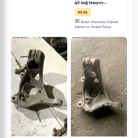
q3 sağ taşıyıcı
5q0407258c | ÇIKMA
603₺
PARÇA
Bulut Otomotiv Orjinal
Çıkma ve Yedek Parça