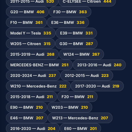
2011-2015 — Audi
520
C-ELYSEE — Citroen
444
G20 — BMW
406
F30 — BMW
363
F10 — BMW
361
E36 — BMW
336
Model Y — Tesla
335
E39 — BMW
331
W205 — Citroen
315
G30 — BMW
287
2015-2019 — Audi
268
W124 — BMW
267
MERCEDES-BENZ — BMW
251
2013-2016 — Audi
240
2020-2024 — Audi
237
2012-2015 — Audi
223
W210 — Mercedes-Benz
222
2017-2020 — Audi
219
2015-2018 — Audi
211
F20 — BMW
211
E90 — BMW
210
W203 — BMW
210
E46 — BMW
207
W213 — Mercedes-Benz
207
2016-2020 — Audi
204
E60 — BMW
201