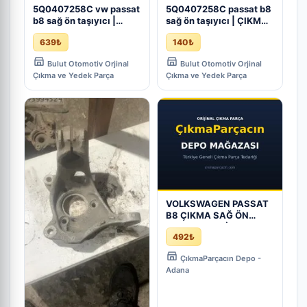
5Q0407258C vw passat
5Q0407258C passat b8
b8 sağ ön taşıyıcı |
sağ ön taşıyıcı | ÇIKMA
ÇIKMA PARÇA
PARÇA
639₺
140₺
Bulut Otomotiv Orjinal
Bulut Otomotiv Orjinal
Çıkma ve Yedek Parça
Çıkma ve Yedek Parça
VOLKSWAGEN PASSAT
B8 ÇIKMA SAĞ ÖN
TAŞIYICI ORJİNAL
492₺
5Q0407258C - Adana
Çıkma Parça
ÇıkmaParçacın Depo -
Adana