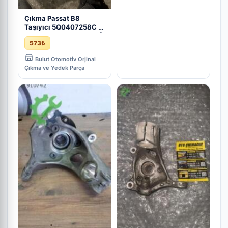
Çıkma Passat B8
Taşıyıcı 5Q0407258C -
Volkswagen Oto Parça |
573₺
ÇIKMA PARÇA
Bulut Otomotiv Orjinal
Çıkma ve Yedek Parça