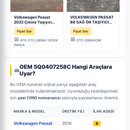
Volkswagen Passat
VOLKSWAGEN PASSAT
2022 Çıkma Taşıyıcı
B8 SAĞ ÖN TAŞIYICI
5Q0407258C
5Q0407258C
Fiyat Sor
Fiyat Sor
ATO OTO ÇIKMA YEDEK
OTO ÇIKMACIM
PARÇA
OEM 5Q0407258C Hangi Araçlara
Uyar?
Bu OEM numaralı orijinal parça aşağıdaki araç
modellerinde kullanılmaktadır. Uyumluluğu kesinleştirmek
için
şasi (VIN) numaranızı
satıcıyla paylaşmanızı öneririz.
MARKA & MODEL
ÜRETIM YILI
İLAN ADEDI
Volkswagen Passat
2016
8