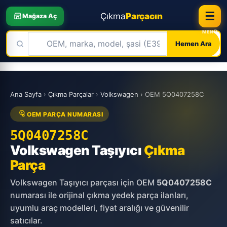
☰
Çıkma
Parçacın
Mağaza Aç
Hemen Ara
Skip
to
Ana Sayfa
›
Çıkma Parçalar
›
Volkswagen
›
OEM 5Q0407258C
content
OEM PARÇA NUMARASI
5Q0407258C
Volkswagen Taşıyıcı
Çıkma
Parça
Volkswagen Taşıyıcı parçası için OEM
5Q0407258C
numarası ile orijinal çıkma yedek parça ilanları,
uyumlu araç modelleri, fiyat aralığı ve güvenilir
satıcılar.