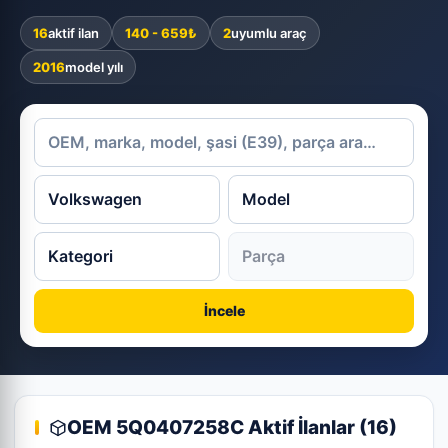
16
aktif ilan
140 - 659₺
2
uyumlu araç
2016
model yılı
İncele
OEM 5Q0407258C Aktif İlanlar (16)