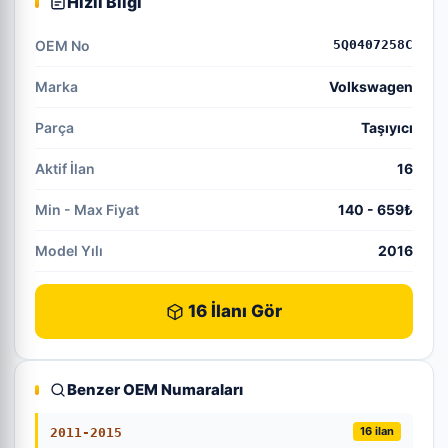
Hızlı Bilgi
OEM No
5Q0407258C
Marka
Volkswagen
Parça
Taşıyıcı
Aktif İlan
16
Min - Max Fiyat
140 - 659₺
Model Yılı
2016
16 İlanı Gör
Benzer OEM Numaraları
16 ilan
2011-2015