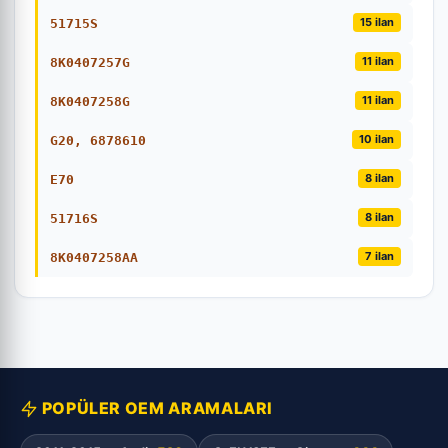
15 ilan
51715S
11 ilan
8K0407257G
11 ilan
8K0407258G
10 ilan
G20, 6878610
8 ilan
E70
8 ilan
51716S
7 ilan
8K0407258AA
POPÜLER OEM ARAMALARI