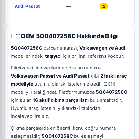
Audi Passat
—
2
OEM 5Q0407258C Hakkında Bilgi
5Q0407258C
parça numarası,
Volkswagen ve Audi
modellerindeki
taşıyıcı
için orijinal referans koddur.
Elimizdeki ilan verilerine göre bu numara
Volkswagen Passat ve Audi Passat
gibi
2 farklı araç
modeliyle
uyumlu olarak listelenmektedir (2016
model yılı aralığında). Platformumuzda
5Q0407258C
için şu an
16 aktif çıkma parça ilanı
bulunmaktadır.
Uyumlu araç listesini yukarıdaki tablodan
inceleyebilirsiniz.
Çıkma parçalarda en önemli konu doğru numara
eşleşmesidir;
5Q0407258C
bu eşleşmeyi