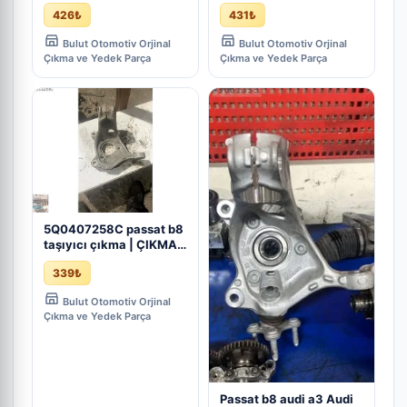
5Q0407258C | ÇIKMA
ÇIKMA 5Q0 407 258 C |
426₺
431₺
PARÇA
ÇIKMA PARÇA
Bulut Otomotiv Orjinal
Bulut Otomotiv Orjinal
Çıkma ve Yedek Parça
Çıkma ve Yedek Parça
5Q0407258C passat b8
taşıyıcı çıkma | ÇIKMA
PARÇA
339₺
Bulut Otomotiv Orjinal
Çıkma ve Yedek Parça
Passat b8 audi a3 Audi