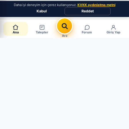
Daha iyi deneyim için çerez kullanıyoruz.
KVKK aydınlatma metni
Kabul
Reddet
Ana
Talepler
Forum
Giriş Yap
Ara
Canlı Parça Talepleri
CANLI · 4 AKTİF
Müşteriler aradığı parçayı paylaşıyor. Mağaza mısın?
Hemen cevapla, satışı yakala.
Sen de Talep Aç