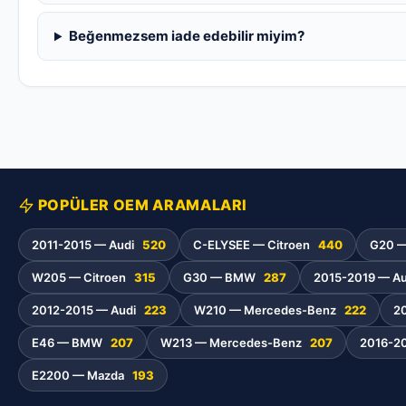
Beğenmezsem iade edebilir miyim?
POPÜLER OEM ARAMALARI
2011-2015 — Audi
520
C-ELYSEE — Citroen
440
G20 
W205 — Citroen
315
G30 — BMW
287
2015-2019 — A
2012-2015 — Audi
223
W210 — Mercedes-Benz
222
2
E46 — BMW
207
W213 — Mercedes-Benz
207
2016-2
E2200 — Mazda
193