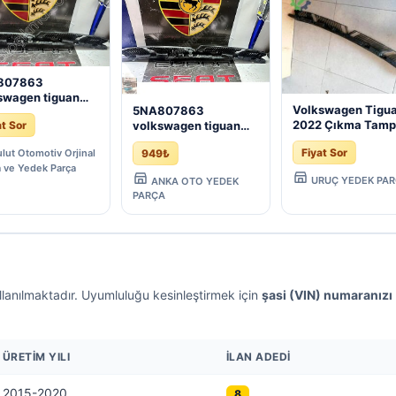
807863
swagen tiguan
Volkswagen Tigu
5NA807863
 arka tampon
2022 Çıkma Tam
volkswagen tiguan
at Sor
eti | ÇIKMA
Braketi 5NA8078
2017 arka tampon
ÇA
Fiyat Sor
lut Otomotiv Orjinal
949₺
braketi | ÇIKMA OTO
 ve Yedek Parça
PARÇA
URUÇ YEDEK PA
ANKA OTO YEDEK
PARÇA
llanılmaktadır. Uyumluluğu kesinleştirmek için
şasi (VIN) numaranızı
ÜRETIM YILI
İLAN ADEDI
2015-2020
8