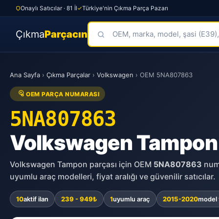
Onaylı Satıcılar · 81 İl
Türkiye'nin Çıkma Parça Pazarı
Çıkma
Parçacın
Skip
to
Ana Sayfa
›
Çıkma Parçalar
›
Volkswagen
›
OEM 5NA807863
content
OEM PARÇA NUMARASI
5NA807863
Volkswagen Tampo
Volkswagen Tampon parçası için OEM
5NA807863
numa
uyumlu araç modelleri, fiyat aralığı ve güvenilir satıcılar.
10
aktif ilan
239 - 949₺
1
uyumlu araç
2015-2020
model y