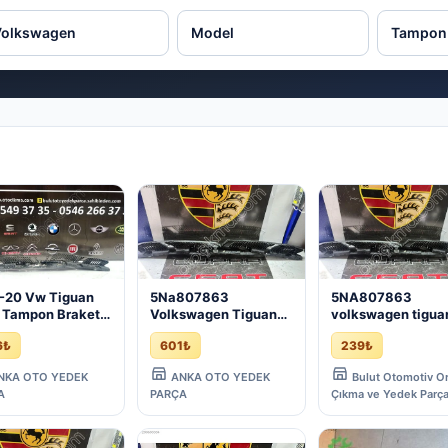
-20 Vw Tiguan
5Na807863
5NA807863
 Tampon Braketi
Volkswagen Tiguan
volkswagen tigua
rça No:
2017 Arka Tampon
2017 arka tampon
6₺
601₺
239₺
07863 - Çıkma
Braketi - Çıkma İzmir
braketi | ÇIKMA
r
PARÇA
NKA OTO YEDEK
ANKA OTO YEDEK
Bulut Otomotiv Or
A
PARÇA
Çıkma ve Yedek Parç