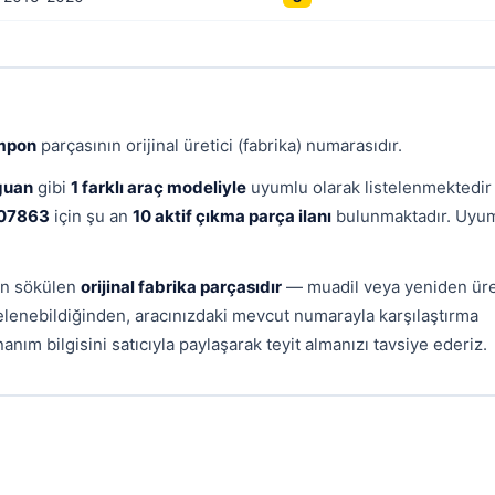
mpon
parçasının orijinal üretici (fabrika) numarasıdır.
guan
gibi
1 farklı araç modeliyle
uyumlu olarak listelenmektedir
07863
için şu an
10 aktif çıkma parça ilanı
bulunmaktadır. Uyu
dan sökülen
orijinal fabrika parçasıdır
— muadil veya yeniden ür
telenebildiğinden, aracınızdaki mevcut numarayla karşılaştırma
anım bilgisini satıcıyla paylaşarak teyit almanızı tavsiye ederiz.