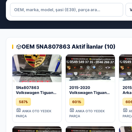
OEM 5NA807863 Aktif İlanlar (10)
5Na807863
2015-2020
2015
Volkswagen Tiguan
Volkswagen Tiguan
Arka
2017 Arka Tampon
Arka Tampon Braketi
- Pa
587₺
601₺
60
Braketi - Çıkma İzmir
5Na807863 - Çıkma
5Na8
İzmir
İzmi
ANKA OTO YEDEK
ANKA OTO YEDEK
A
PARÇA
PARÇA
PARÇ