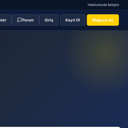
Hakkımızda
·
İletişim
pler
Forum
Giriş
Kayıt Ol
Mağaza Aç