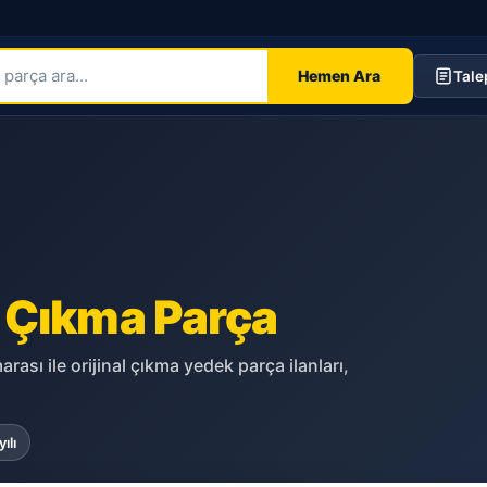
Hemen Ara
Tale
n
Çıkma Parça
rası ile orijinal çıkma yedek parça ilanları,
ılı