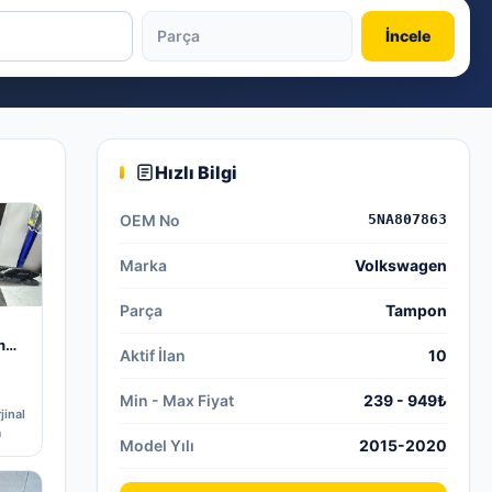
İncele
Hızlı Bilgi
OEM No
5NA807863
Marka
Volkswagen
Parça
Tampon
n
Aktif İlan
10
Min - Max Fiyat
239 - 949₺
jinal
a
Model Yılı
2015-2020