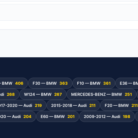
— BMW
406
F30 — BMW
363
F10 — BMW
361
E36 — 
udi
268
W124 — BMW
267
MERCEDES-BENZ — BMW
251
017-2020 — Audi
219
2015-2018 — Audi
211
F20 — BMW
211
020 — Audi
204
E60 — BMW
201
2009-2012 — Audi
198