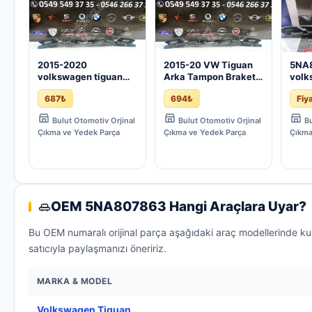
2015-2020
2015-20 VW Tiguan
5NA
volkswagen tiguan
Arka Tampon Braketi
volk
arka tampon braketi
- Parça No:
2017
687₺
694₺
Fiy
5NA807863 | ÇIKMA
5NA807863 | ÇIKMA
brak
PARÇA
PARÇA
PAR
Bulut Otomotiv Orjinal
Bulut Otomotiv Orjinal
Bu
Çıkma ve Yedek Parça
Çıkma ve Yedek Parça
Çıkma
OEM 5NA807863 Hangi Araçlara Uyar?
Bu OEM numaralı orijinal parça aşağıdaki araç modellerinde ku
satıcıyla paylaşmanızı öneririz.
MARKA & MODEL
Volkswagen Tiguan