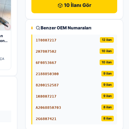
10 İlanı Gör
Benzer OEM Numaraları
an
12 ilan
1T0807217
pon
63
10 ilan
2H7807502
RÇA
10 ilan
6F0853667
9 ilan
2188850300
9 ilan
8200152587
9 ilan
1K0807217
8 ilan
A2068850703
8 ilan
2G6807421