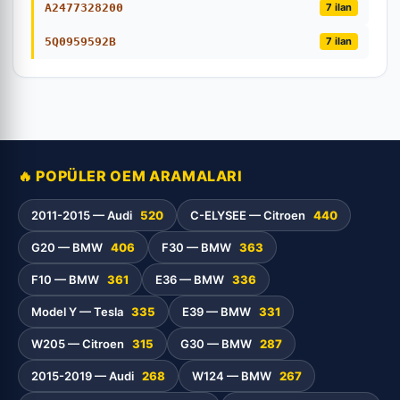
A2477328200
7 ilan
5Q0959592B
7 ilan
🔥 POPÜLER OEM ARAMALARI
2011-2015 — Audi
520
C-ELYSEE — Citroen
440
G20 — BMW
406
F30 — BMW
363
F10 — BMW
361
E36 — BMW
336
Model Y — Tesla
335
E39 — BMW
331
W205 — Citroen
315
G30 — BMW
287
2015-2019 — Audi
268
W124 — BMW
267