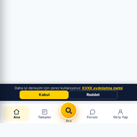
Daha iyi deneyim için çerez kullanıyoruz.
KVKK aydınlatma metni
Kabul
Reddet
Ana
Talepler
Forum
Giriş Yap
Ara