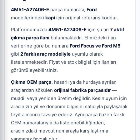
4M51-A27406-E
parça numarası,
Ford
modellerindeki
kapi
için orijinal referans koddur.
Platformumuzda
4M51-A27406-E
için şu an
7 aktif
çıkma parça ilanı
bulunmaktadır. Elimizdeki ilan
verilerine göre bu numara
Ford Focus ve Ford M5
gibi
2 farklı araç modeliyle
uyumlu olarak
listelenmektedir. Fiyat ve stok bilgisi için ilanları
görüntüleyebilirsiniz.
Çıkma OEM parça
, hasarlı ya da hurdaya ayrılan
araçlardan sökülen
orijinal fabrika parçasıdır
—
muadil veya yeniden üretim değildir. Kesin uyum için
aracınızın yıl ve donanım bilgisini satıcıyla paylaşarak
teyit almanızı tavsiye ederiz. Aynı parça bazen farklı
OEM numaralarıyla da listelenebildiğinden,
aracınızdaki mevcut numarayla karşılaştırma
yapmanız faydalı olur.