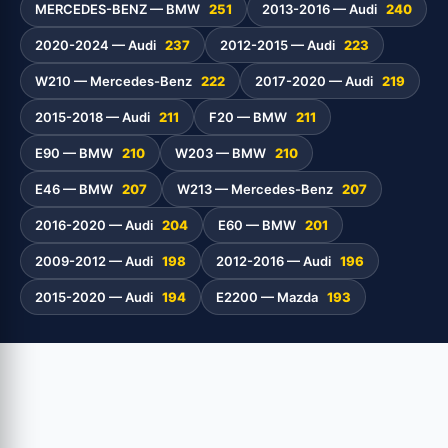
MERCEDES-BENZ — BMW
251
2013-2016 — Audi
240
2020-2024 — Audi
237
2012-2015 — Audi
223
W210 — Mercedes-Benz
222
2017-2020 — Audi
219
2015-2018 — Audi
211
F20 — BMW
211
E90 — BMW
210
W203 — BMW
210
E46 — BMW
207
W213 — Mercedes-Benz
207
2016-2020 — Audi
204
E60 — BMW
201
2009-2012 — Audi
198
2012-2016 — Audi
196
2015-2020 — Audi
194
E2200 — Mazda
193