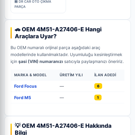
🏪 DR CAR OTO ÇIKMA
PARÇA
🚗 OEM 4M51-A27406-E Hangi
Araçlara Uyar?
Bu OEM numaralı orijinal parça aşağıdaki araç
modellerinde kullanılmaktadır. Uyumluluğu kesinleştirmek
için
şasi (VIN) numaranızı
satıcıyla paylaşmanızı öneririz.
MARKA & MODEL
ÜRETIM YILI
İLAN ADEDI
Ford Focus
—
6
Ford M5
—
1
💡 OEM 4M51-A27406-E Hakkında
Bilgi