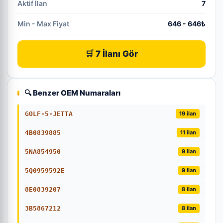
Aktif İlan
7
Min - Max Fiyat
646 - 646₺
🛒 7 İlanı Gör
🔍 Benzer OEM Numaraları
GOLF-5-JETTA
19 ilan
4B0839885
11 ilan
5NA854950
9 ilan
5Q0959592E
9 ilan
8E0839207
8 ilan
3B5867212
8 ilan