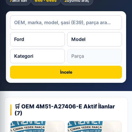
7
aktif ilan
646 - 646₺
2
uyumlu araç
İncele
🛒 OEM 4M51-A27406-E Aktif İlanlar
(7)