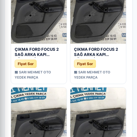
ÇIKMA FORD FOCUS 2
ÇIKMA FORD FOCUS 2
SAĞ ARKA KAPI
SAĞ ARKA KAPI
DÖŞEMESİ - Konya
DÖŞEMESİ - Konya
Fiyat Sor
Fiyat Sor
Çıkma Parça
Çıkma Parça
🏪 SARI MEHMET OTO
🏪 SARI MEHMET OTO
YEDEK PARÇA
YEDEK PARÇA