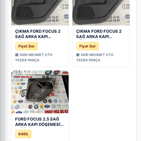
ÇIKMA FORD FOCUS 2
ÇIKMA FORD FOCUS 2
SAĞ ARKA KAPI
SAĞ ARKA KAPI
DÖŞEMESİ - Konya
DÖŞEMESİ - Konya
Fiyat Sor
Fiyat Sor
Çıkma Parça
Çıkma Parça
🏪 SARI MEHMET OTO
🏪 SARI MEHMET OTO
YEDEK PARÇA
YEDEK PARÇA
FORD FOCUS 2.5 SAĞ
ARKA KAPI DÖŞEMESİ
ORİJİNAL 4M51-
646₺
A27406-E | ÇIKMA
PARÇA