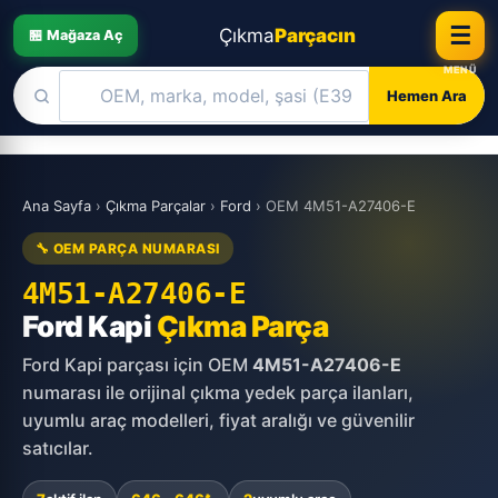
☰
Çıkma
Parçacın
🏪 Mağaza Aç
Hemen Ara
Skip
to
Ana Sayfa
›
Çıkma Parçalar
›
Ford
›
OEM 4M51-A27406-E
content
🔧 OEM PARÇA NUMARASI
4M51-A27406-E
Ford Kapi
Çıkma Parça
Ford Kapi parçası için OEM
4M51-A27406-E
numarası ile orijinal çıkma yedek parça ilanları,
uyumlu araç modelleri, fiyat aralığı ve güvenilir
satıcılar.