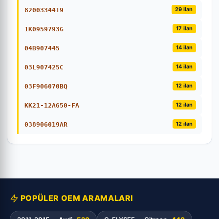
29 ilan
8200334419
17 ilan
1K0959793G
14 ilan
04B907445
14 ilan
03L907425C
12 ilan
03F906070BQ
12 ilan
KK21-12A650-FA
12 ilan
038906019AR
POPÜLER OEM ARAMALARI