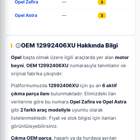
Opel Zafira
—
3
Opel Astra
—
3
OEM 12992406XU Hakkında Bilgi
Opel
başta olmak üzere ilgili araçlarda yer alan
motor
beyni
,
OEM 12992406XU
numarasıyla tanımlanır ve
orijinal fabrika çıkışlıdır.
Platformumuzda
12992406XU
için şu an
6 aktif
çıkma parça ilanı
bulunmaktadır. Elimizdeki ilan
verilerine göre bu numara
Opel Zafira ve Opel Astra
gibi
2 farklı araç modeliyle
uyumlu olarak
listelenmektedir. Fiyat ve stok bilgisi için ilanları
görüntüleyebilirsiniz.
Çıkma OEM parça
, hasarlı ya da hurdaya ayrılan