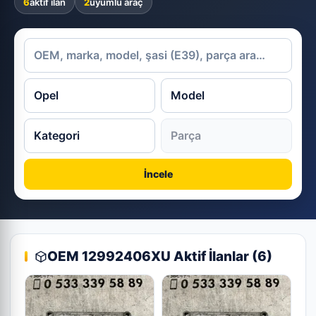
6
aktif ilan
2
uyumlu araç
İncele
OEM 12992406XU Aktif İlanlar (6)