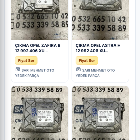
ÇIKMA OPEL ZAFIRA B
ÇIKMA OPEL ASTRA H
12 992 406 XU
12 992 406 XU
12992406XU MOTOR
12992406XU MOTOR
Fiyat Sor
Fiyat Sor
BEYNİ - Konya Çıkma
BEYNİ - Konya Çıkma
Parça
Parça
SARI MEHMET OTO
SARI MEHMET OTO
YEDEK PARÇA
YEDEK PARÇA