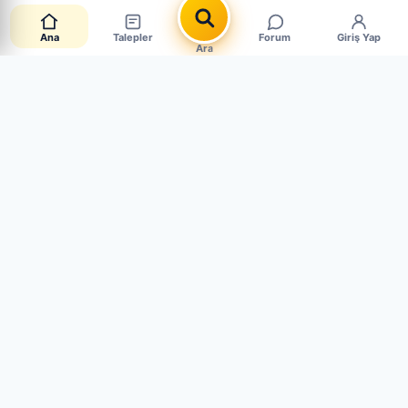
Ana
Talepler
Forum
Giriş Yap
Ara
Canlı Parça Talepleri
CANLI · 5 AKTİF
Müşteriler aradığı parçayı paylaşıyor. Mağaza mısın?
Hemen cevapla, satışı yakala.
Sen de Talep Aç
Mehmet g.
3 gün önce
2010 model Honda Civic FD6 otomatik