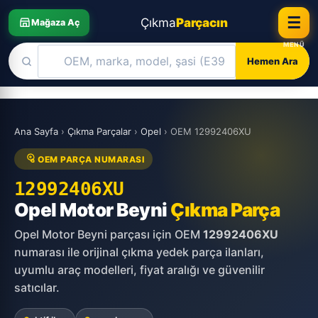
☰
Çıkma
Parçacın
Mağaza Aç
Hemen Ara
Skip
to
Ana Sayfa
›
Çıkma Parçalar
›
Opel
›
OEM 12992406XU
content
OEM PARÇA NUMARASI
12992406XU
Opel Motor Beyni
Çıkma Parça
Opel Motor Beyni parçası için OEM
12992406XU
numarası ile orijinal çıkma yedek parça ilanları,
uyumlu araç modelleri, fiyat aralığı ve güvenilir
satıcılar.