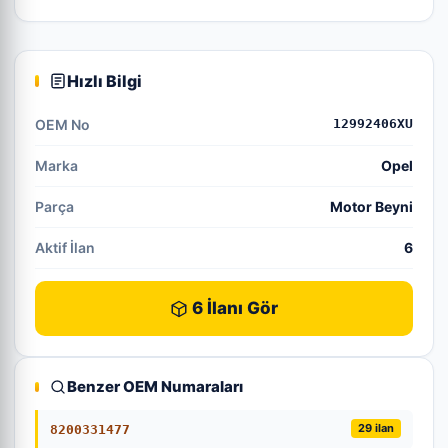
Hızlı Bilgi
OEM No
12992406XU
Marka
Opel
Parça
Motor Beyni
Aktif İlan
6
6 İlanı Gör
Benzer OEM Numaraları
29 ilan
8200331477