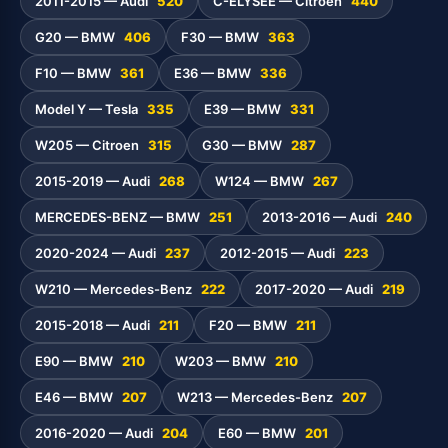
2011-2015 — Audi
520
C-ELYSEE — Citroen
440
G20 — BMW
406
F30 — BMW
363
F10 — BMW
361
E36 — BMW
336
Model Y — Tesla
335
E39 — BMW
331
W205 — Citroen
315
G30 — BMW
287
2015-2019 — Audi
268
W124 — BMW
267
MERCEDES-BENZ — BMW
251
2013-2016 — Audi
240
2020-2024 — Audi
237
2012-2015 — Audi
223
W210 — Mercedes-Benz
222
2017-2020 — Audi
219
2015-2018 — Audi
211
F20 — BMW
211
E90 — BMW
210
W203 — BMW
210
E46 — BMW
207
W213 — Mercedes-Benz
207
2016-2020 — Audi
204
E60 — BMW
201