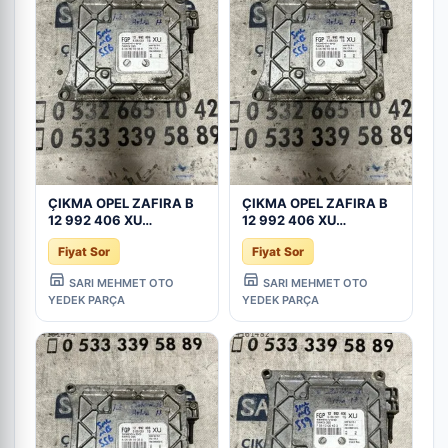
ÇIKMA OPEL ZAFIRA B
ÇIKMA OPEL ZAFIRA B
12 992 406 XU
12 992 406 XU
12992406XU MOTOR
12992406XU MOTOR
Fiyat Sor
Fiyat Sor
BEYNİ - Konya Çıkma
BEYNİ - Konya Çıkma
Parça
Parça
SARI MEHMET OTO
SARI MEHMET OTO
YEDEK PARÇA
YEDEK PARÇA