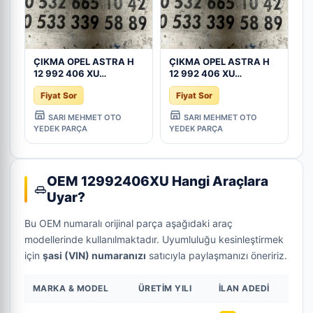
ÇIKMA OPEL ASTRA H
ÇIKMA OPEL ASTRA H
12 992 406 XU
12 992 406 XU
12992406XU MOTOR
12992406XU MOTOR
Fiyat Sor
Fiyat Sor
BEYNİ - Konya Çıkma
BEYNİ - Konya Çıkma
Parça
Parça
SARI MEHMET OTO
SARI MEHMET OTO
YEDEK PARÇA
YEDEK PARÇA
OEM 12992406XU Hangi Araçlara
Uyar?
Bu OEM numaralı orijinal parça aşağıdaki araç
modellerinde kullanılmaktadır. Uyumluluğu kesinleştirmek
için
şasi (VIN) numaranızı
satıcıyla paylaşmanızı öneririz.
MARKA & MODEL
ÜRETIM YILI
İLAN ADEDI