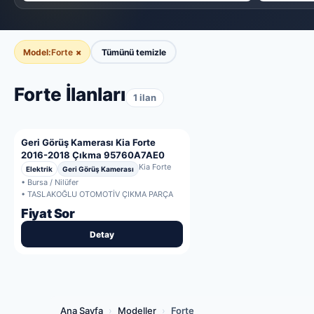
Model:
Forte
×
Tümünü temizle
Forte İlanları
1 ilan
Geri Görüş Kamerası Kia Forte
2016-2018 Çıkma 95760A7AE0
Kia Forte
Elektrik
Geri Görüş Kamerası
• Bursa / Nilüfer
• TASLAKOĞLU OTOMOTİV ÇIKMA PARÇA
Fiyat Sor
Detay
Ana Sayfa
›
Modeller
›
Forte