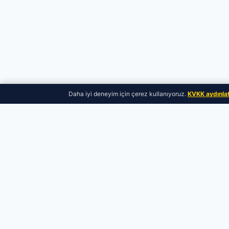
Daha iyi deneyim için çerez kullanıyoruz.
KVKK aydınla
Popüler Çıkma Parça Aramaları
MARKALAR
PARÇALAR
BMW Çıkma Parça
Motor Çıkma