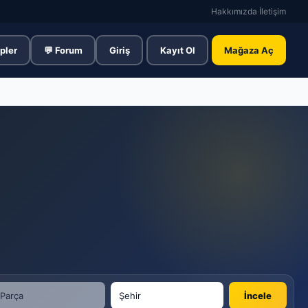
Hakkımızda
·
İletişim
pler
💬 Forum
Giriş
Kayıt Ol
Mağaza Aç
İncele