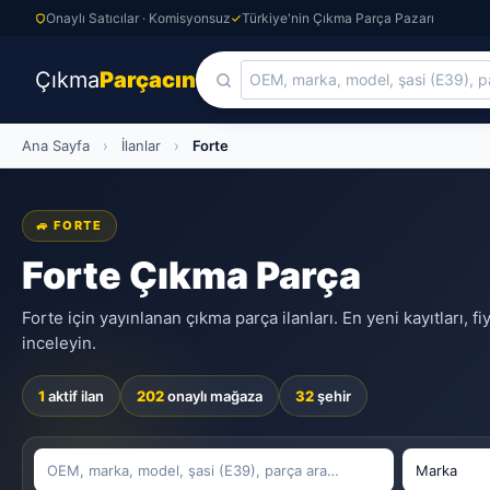
Onaylı Satıcılar · Komisyonsuz
Türkiye'nin Çıkma Parça Pazarı
Çıkma
Parçacın
Skip
Ana Sayfa
›
İlanlar
›
Forte
to
content
🚙 FORTE
Forte Çıkma Parça
Forte için yayınlanan çıkma parça ilanları. En yeni kayıtları, f
inceleyin.
1
aktif ilan
202
onaylı mağaza
32
şehir