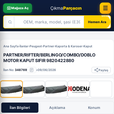
☰
Çıkma
Parçacın
Mağaza Aç
Hemen Ara
Skip
to
Ana Sayfa
›
İlanlar
›
Peugeot
›
Partner
›
Kaporta & Karoser
›
Kaput
content
PARTNER/RIFTER/BER­LINGO/COMBO/DOBLO
MOTOR KAPUT SIFIR 9820422880
İlan No:
348769
•
09/06/2026
Paylaş
İlan Bilgileri
Açıklama
Konum