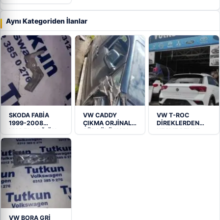
OMY OTO’DAN
Aynı Kategoriden İlanlar
SKODA FABİA
VW CADDY
VW T-ROC
1999-2008
ÇIKMA ORJİNAL
DİREKLERDEN
MODEL SAĞ ÖN
SÜRGÜLÜ KAPI
KESME BEYAZ
KAPI…
RENK HATASIZ…
VW BORA GRİ