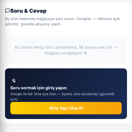
Soru & Cevap
Bu ürün hakkında mağazaya soru sorun. Cevaplar — herkese açık
görünür, güvenle alışveriş yapın.
Bu ürüne henüz soru sorulmamış. İlk soruyu sen sor —
mağaza cevaplasın! 🎯
Soru sormak için giriş yapın.
Google ile tek tıkta üye olun — üyesiz soru sorulamaz (güvenlik
için).
Giriş Yap / Üye Ol