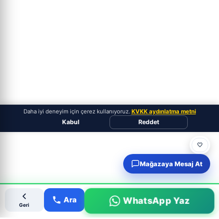
Daha iyi deneyim için çerez kullanıyoruz.
KVKK aydınlatma metni
Kabul
Reddet
🤍
Mağazaya Mesaj At
Ara
WhatsApp Yaz
Geri