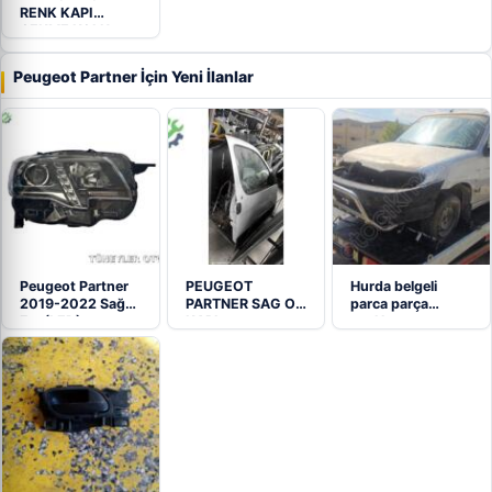
RENK KAPI
ÇEKME KOLU
Peugeot Partner İçin Yeni İlanlar
Peugeot Partner
PEUGEOT
Hurda belgeli
2019-2022 Sağ
PARTNER SAG ON
parca parça
Far (LED)
KAPI
satılıktır