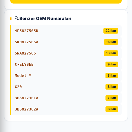
🔍 Benzer OEM Numaraları
4F5827505D
22 ilan
5K0827505A
16 ilan
5NA827505
13 ilan
C-ELYSEE
9 ilan
Model Y
8 ilan
G20
8 ilan
3B5827301A
7 ilan
3B5827302A
6 ilan