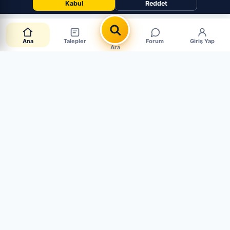
Kabul
Reddet
Ana
Talepler
Forum
Giriş Yap
Ara
📋 Canlı Parça Talepleri
CANLI · 6 AKTİF
Müşteriler aradığı parçayı paylaşıyor. Mağaza mısın?
Hemen cevapla, satışı yakala.
➕ Sen de Talep Aç