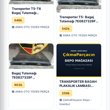
Transporter T5-T6
Bagaj Tutamağı
7E0827329F
Transporter T5- Bagaj
546₺
7H0827329B
Tutamağı 7E0827329F
7H0827329E - Çıkma
7H0827329B
🏪 ANKA OTO YEDEK PARÇA
542₺
İzmir
7H0827329E - Çıkma
İzmir
🏪 ANKA OTO YEDEK PARÇA
Bagaj Tutamağı
7E0827329F
7H0827329B
TRANSPORTER BAGAH
603₺
7H0827329E
PLAKALIK LAMBASI
Transporter T5-T6 -
7E0827329F ÇAĞRI
🏪 ANKA OTO YEDEK PARÇA
259₺
Çıkma İzmir
OTO |
🏪 ÇıkmaParçacın Depo -
İstanbul