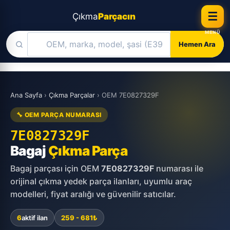
☰
Çıkma
Parçacın
Hemen Ara
Skip
to
Ana Sayfa
›
Çıkma Parçalar
›
OEM 7E0827329F
content
🔧 OEM PARÇA NUMARASI
7E0827329F
Bagaj
Çıkma Parça
Bagaj parçası için OEM
7E0827329F
numarası ile
orijinal çıkma yedek parça ilanları, uyumlu araç
modelleri, fiyat aralığı ve güvenilir satıcılar.
6
aktif ilan
259 - 681₺