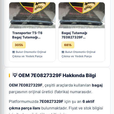
Transporter T5-T6
Bagaj Tutamağı
Bagaj Tutamağı
7E0827329F
7E0827329F
7H0827329B
305₺
681₺
7H0827329B
7H0827329E
7H0827329E | ÇIKMA
Transporter T5-T6 |
🏪 Bulut Otomotiv Orjinal
🏪 Bulut Otomotiv Orjinal
PARÇA
ÇIKMA PARÇA
Çıkma ve Yedek Parça
Çıkma ve Yedek Parça
💡 OEM 7E0827329F Hakkında Bilgi
OEM 7E0827329F
, çeşitli araçlarda kullanılan
bagaj
parçasının orijinal üretici (fabrika) numarasıdır.
Platformumuzda
7E0827329F
için şu an
6 aktif
çıkma parça ilanı
bulunmaktadır. Fiyat ve stok bilgisi