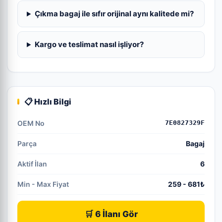
Çıkma bagaj ile sıfır orijinal aynı kalitede mi?
Kargo ve teslimat nasıl işliyor?
📋 Hızlı Bilgi
OEM No
7E0827329F
Parça
Bagaj
Aktif İlan
6
Min - Max Fiyat
259 - 681₺
🛒 6 İlanı Gör