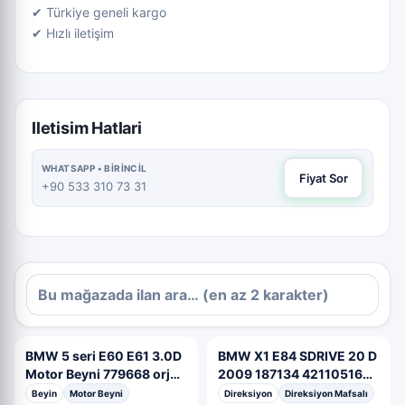
✔ Türkiye geneli kargo
✔ Hızlı iletişim
Iletisim Hatlari
WHATSAPP • BIRINCIL
Fiyat Sor
+90 533 310 73 31
BMW 5 seri E60 E61 3.0D
BMW X1 E84 SDRIVE 20 D
Motor Beyni 779668 orj
2009 187134 4211051657
OEM 7796680
direksiyon mavsalı OEM
Beyin
Motor Beyni
Direksiyon
Direksiyon Mafsalı