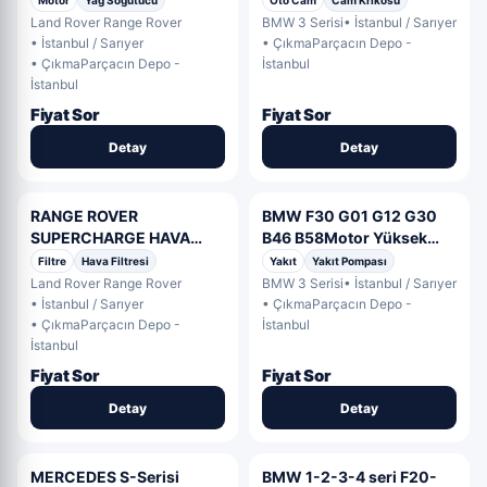
Motor
Yağ Soğutucu
Oto Cam
Cam Krikosu
7351049
Land Rover Range Rover
BMW 3 Serisi
• İstanbul / Sarıyer
• İstanbul / Sarıyer
• ÇıkmaParçacın Depo -
• ÇıkmaParçacın Depo -
İstanbul
İstanbul
Fiyat Sor
Fiyat Sor
Detay
Detay
RANGE ROVER
BMW F30 G01 G12 G30
SUPERCHARGE HAVA
B46 B58Motor Yüksek
SÜSPANSİYON
Basınçlı Yakıt Pompası
Filtre
Hava Filtresi
Yakıt
Yakıt Pompası
KOMPRESÖRÜ
Land Rover Range Rover
BMW 3 Serisi
• İstanbul / Sarıyer
RQL500040
• İstanbul / Sarıyer
• ÇıkmaParçacın Depo -
• ÇıkmaParçacın Depo -
İstanbul
İstanbul
Fiyat Sor
Fiyat Sor
Detay
Detay
MERCEDES S-Serisi
BMW 1-2-3-4 seri F20-