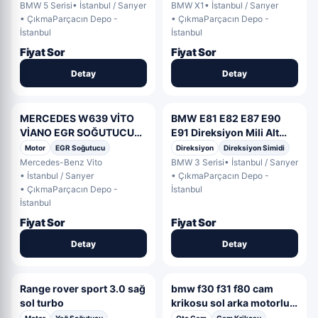
187134
BMW 5 Serisi
• İstanbul / Sarıyer
BMW X1
• İstanbul / Sarıyer
• ÇıkmaParçacın Depo -
• ÇıkmaParçacın Depo -
İstanbul
İstanbul
Fiyat Sor
Fiyat Sor
Detay
Detay
MERCEDES W639 VİTO
BMW E81 E82 E87 E90
VİANO EGR SOĞUTUCU
E91 Direksiyon Mili Alt
651140675 OEM
Bağlantısı 6781591 OEM
Motor
EGR Soğutucu
Direksiyon
Direksiyon Simidi
6511400275
6781591
Mercedes-Benz Vito
BMW 3 Serisi
• İstanbul / Sarıyer
• İstanbul / Sarıyer
• ÇıkmaParçacın Depo -
• ÇıkmaParçacın Depo -
İstanbul
İstanbul
Fiyat Sor
Fiyat Sor
Detay
Detay
Range rover sport 3.0 sağ
bmw f30 f31 f80 cam
sol turbo
krikosu sol arka motorlu
7351049 7281887 OEM