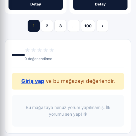
Detay
Detay
1
2
3
…
100
›
—
★★★★★
0 değerlendirme
Giriş yap
ve bu mağazayı değerlendir.
Bu mağazaya henüz yorum yapılmamış. İlk
yorumu sen yap! 🎯