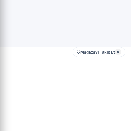
🤍
Mağazayı Takip Et
0