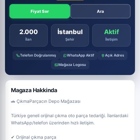
Fiyat Sor
Ara
2.000
İstanbul
Aktif
İlan
Şehir
İletişim
Telefon Doğrulanmış
WhatsApp Aktif
Açık Adres
Mağaza Logosu
Magaza Hakkinda
🚗 ÇıkmaParçacın Depo Mağazası
Türkiye geneli orijinal çıkma oto parça tedariği. İlanlardaki
WhatsApp/telefon üzerinden hızlı iletişim.
✔ Orijinal çıkma parça