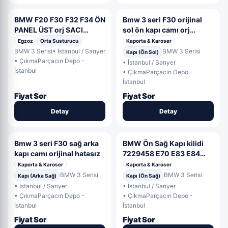
BMW F20 F30 F32 F34 ÖN
Bmw 3 seri F30 orijinal
PANEL ÜST orj SACI
sol ön kapı camı orj
7245786 OEM 7245786
hatasız
Egzoz
Orta Susturucu
Kaporta & Karoser
BMW 3 Serisi
• İstanbul / Sarıyer
BMW 3 Serisi
Kapı (Ön Sol)
• ÇıkmaParçacın Depo -
• İstanbul / Sarıyer
İstanbul
• ÇıkmaParçacın Depo -
İstanbul
Fiyat Sor
Fiyat Sor
Detay
Detay
Bmw 3 seri F30 sağ arka
BMW Ön Sağ Kapı kilidi
kapı camı orijinal hatasız
7229458 E70 E83 E84
F25 E60 E90 F01 F02
Kaporta & Karoser
Kaporta & Karoser
OEM 7229458
BMW 3 Serisi
BMW 3 Serisi
Kapı (Arka Sağ)
Kapı (Ön Sağ)
• İstanbul / Sarıyer
• İstanbul / Sarıyer
• ÇıkmaParçacın Depo -
• ÇıkmaParçacın Depo -
İstanbul
İstanbul
Fiyat Sor
Fiyat Sor