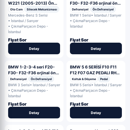
W221 (2005-2013) Ön
F30- F32-F36 orjinal ön
Cam Silecek Mekanizması
panel set (2. Adet)
Oto Cam
Silecek Mekanizması
Defransiyel
Ön Defransiyel
Mercedes-Benz S Serisi
BMW 1 Serisi
• İstanbul / Sarıyer
• İstanbul / Sarıyer
• ÇıkmaParçacın Depo -
• ÇıkmaParçacın Depo -
İstanbul
İstanbul
Fiyat Sor
Fiyat Sor
Detay
Detay
BMW 1-2-3-4 seri F20-
BMW 5 6 SERİSİ F10 F11
F30- F32-F36 orjinal ön
F12 F07 GAZ PEDALI RHD
panel set
686 OEM 6860784
Defransiyel
Ön Defransiyel
Koltuk & Döşeme
Pedal
BMW 3 Serisi
• İstanbul / Sarıyer
BMW 5 Serisi
• İstanbul / Sarıyer
• ÇıkmaParçacın Depo -
• ÇıkmaParçacın Depo -
İstanbul
İstanbul
Fiyat Sor
Fiyat Sor
Detay
Detay