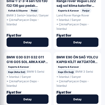
bmw 1-2-3-4 seri f20 f30
Range rover Vogue L322
f32 f36 gaz pedalı
sağ sol klima kalorifer
6853175 OEM 6853175
ızgarası
Koltuk & Döşeme
Pedal
Kaporta & Karoser
Panjur
BMW 3 Serisi
• İstanbul / Sarıyer
Land Rover Range Rover
• ÇıkmaParçacın Depo -
• İstanbul / Sarıyer
İstanbul
• ÇıkmaParçacın Depo -
İstanbul
Fiyat Sor
Fiyat Sor
Detay
Detay
BMW G30 G31 G32 G11
BMW E90 ÖN SAĞ YOLCU
G16 G05 SOL ARKA KAPI
KAPISI KİLİT AKTÜATÖRÜ
KİLİDİ 7401203 7477689
MANDALI # 7059974 OEM
Kaporta & Karoser
Kaporta & Karoser
OEM 7401203
7059974
BMW 5 Serisi
BMW 3 Serisi
Kapı (Arka Sol)
Kapı (Ön Sağ)
• İstanbul / Sarıyer
• İstanbul / Sarıyer
• ÇıkmaParçacın Depo -
• ÇıkmaParçacın Depo -
İstanbul
İstanbul
Fiyat Sor
Fiyat Sor
Detay
Detay