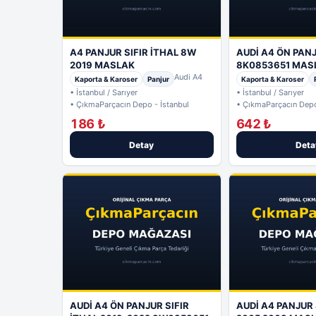
A4 PANJUR SIFIR İTHAL 8W
AUDİ A4 ÖN PANJ
2019 MASLAK
8K0853651 MAS
Audi A4
Kaporta & Karoser
Panjur
Kaporta & Karoser
• İstanbul / Sarıyer
• İstanbul / Sarıyer
• ÇıkmaParçacın Depo - İstanbul
• ÇıkmaParçacın Depo
186 ₺
642 ₺
Detay
Deta
AUDİ A4 ÖN PANJUR SIFIR
AUDİ A4 PANJUR