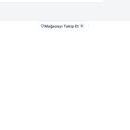
🤍
Mağazayı Takip Et
0