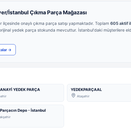
yer/İstanbul Çıkma Parça Mağazası
yer ilçesinde onaylı çıkma parça satışı yapmaktadır. Toplam
605 aktif i
rijinal yedek parça stokunda mevcuttur. İstanbul'daki müşterilere e
alar →
ANAYİ YEDEK PARÇA
YEDEKPARÇAAL
ehir
Ataşehir
arçacın Depo - İstanbul
kşehir