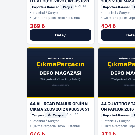
İTHAL 2019-2022 8W0853651
2005 2008 MAS
Audi A4
Kaporta & Karoser
Panjur
Kaporta & Karoser
• İstanbul / Sarıyer
• İstanbul / Sarıyer
• ÇıkmaParçacın Depo - İstanbul
• ÇıkmaParçacın Depo
369 ₺
404 ₺
Detay
Deta
A4 ALLROAD PANJUR ORJİNAL
A4 QUATTRO S
ÇIKMA 2009 2012 8K0853651
ÖN PANJUR 2016
Audi A4
MASLAK
Tampon
Ön Tampon
Kaporta & Karoser
• İstanbul / Sarıyer
• İstanbul / Sarıyer
• ÇıkmaParçacın Depo - İstanbul
• ÇıkmaParçacın Depo
646 ₺
371 ₺