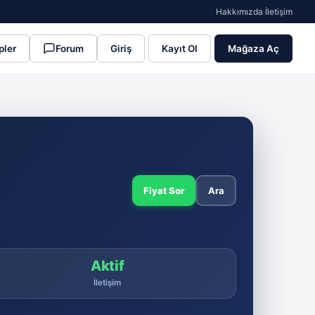
Hakkımızda
·
İletişim
pler
Forum
Giriş
Kayıt Ol
Mağaza Aç
Fiyat Sor
Ara
Aktif
İletişim