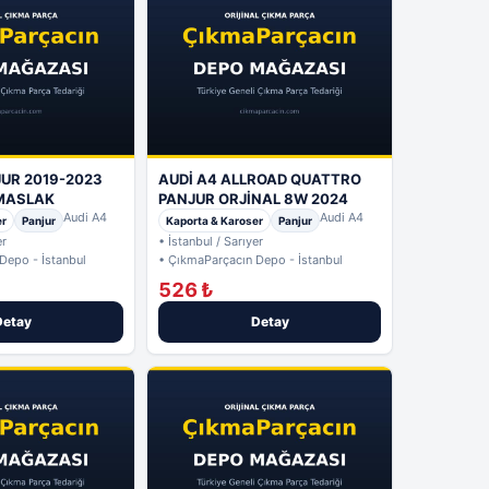
JUR 2019-2023
AUDİ A4 ALLROAD QUATTRO
MASLAK
PANJUR ORJİNAL 8W 2024
Audi A4
Audi A4
er
Panjur
Kaporta & Karoser
Panjur
er
• İstanbul / Sarıyer
Depo - İstanbul
• ÇıkmaParçacın Depo - İstanbul
526 ₺
Detay
Detay