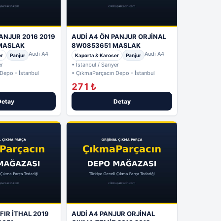
ANJUR 2016 2019
AUDİ A4 ÖN PANJUR ORJİNAL
MASLAK
8W0853651 MASLAK
Audi A4
Audi A4
er
Panjur
Kaporta & Karoser
Panjur
er
• İstanbul / Sarıyer
Depo - İstanbul
• ÇıkmaParçacın Depo - İstanbul
271 ₺
Detay
Detay
FIR İTHAL 2019
AUDİ A4 PANJUR ORJİNAL