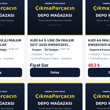
YAJLI PANJUR
AUDİ A4 S-LİNE ÖN PANJUR
AUDİ A4 PAN
SLAK
2017-2020 8W0853651
8W0853651 
Audi A4
MASLAK
Audi A4
Panjur
Tampon
Ön Tampon
Kaporta & Karos
• İstanbul / Sarıyer
• İstanbul / Sarıy
 - İstanbul
• ÇıkmaParçacın Depo - İstanbul
• ÇıkmaParçacın 
Fiyat Sor
463 ₺
y
Detay