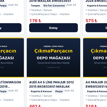
LAK
2019 MASLAK 8W0853651
2024 8W085
Audi A4
Audi A4
Panjur
Tampon
Sis Farı Çerçevesi
Kaporta & Karos
• İstanbul / Sarıyer
• İstanbul / Sarıy
 - İstanbul
• ÇıkmaParçacın Depo - İstanbul
• ÇıkmaParçacın 
176 ₺
575 ₺
y
Detay
TATİONWAGON
AUDİ A4 S LİNE PANJUR 2012
A4 PANJUR 2
 2019
2015 8K0853651 MASLAK
8W6853651 
Audi A4
Audi A4
Panjur
Kaporta & Karoser
Panjur
Kaporta & Karos
• İstanbul / Sarıyer
• İstanbul / Sarıy
 - İstanbul
• ÇıkmaParçacın Depo - İstanbul
• ÇıkmaParçacın 
462 ₺
516 ₺