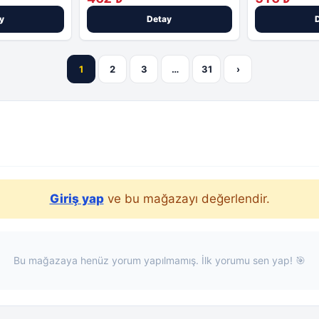
y
Detay
1
2
3
…
31
›
Giriş yap
ve bu mağazayı değerlendir.
Bu mağazaya henüz yorum yapılmamış. İlk yorumu sen yap! 🎯