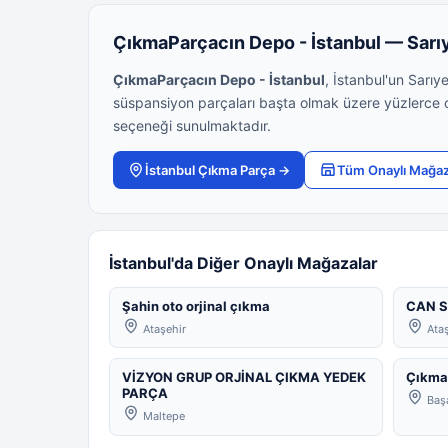
ÇıkmaParçacın Depo - İstanbul — Sarı
ÇıkmaParçacın Depo - İstanbul
, İstanbul'un Sarı
süspansiyon parçaları başta olmak üzere yüzlerce o
seçeneği sunulmaktadır.
İstanbul Çıkma Parça →
Tüm Onaylı Mağaz
İstanbul'da Diğer Onaylı Mağazalar
Şahin oto orjinal çıkma
CAN S
Ataşehir
Ataş
VİZYON GRUP ORJİNAL ÇIKMA YEDEK
ÇıkmaP
PARÇA
Başa
Maltepe