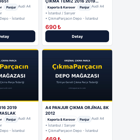
3651
ÇIKMA TEMİZ 2016 2019
Audi A4
MASLAK
Audi A4
er
Panjur
Kaporta & Karoser
Panjur
er
• İstanbul / Sarıyer
Depo - İstanbul
• ÇıkmaParçacın Depo - İstanbul
690 ₺
Detay
Detay
016 2019
A4 PANJUR ÇIKMA ORJİNAL 8K
MASLAK
2012
Audi A4
Audi A4
er
Panjur
Kaporta & Karoser
Panjur
er
• İstanbul / Sarıyer
Depo - İstanbul
• ÇıkmaParçacın Depo - İstanbul
469 ₺