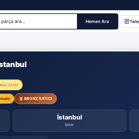
Hemen Ara
Tale
stanbul
3 Mart 2026)
zmanı
🥉 BRONZ SATICI
İstanbul
Şehir