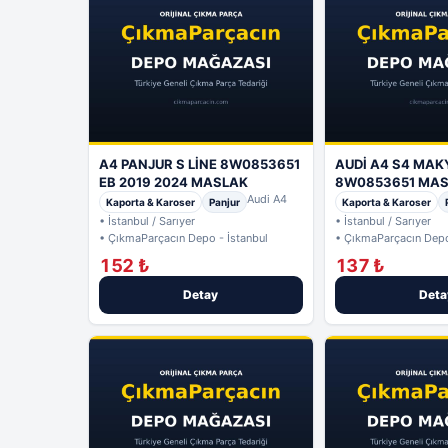
A4 PANJUR S LİNE 8W0853651
AUDİ A4 S4 MAK
EB 2019 2024 MASLAK
8W0853651 MA
Audi A4
Kaporta & Karoser
Panjur
Kaporta & Karoser
• İstanbul / Sarıyer
• İstanbul / Sarıyer
• ÇıkmaParçacın Depo - İstanbul
• ÇıkmaParçacın Depo
152 ₺
137 ₺
Detay
Deta