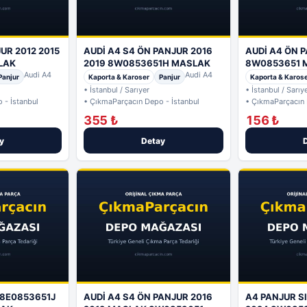
UR 2012 2015
AUDİ A4 S4 ÖN PANJUR 2016
AUDİ A4 ÖN P
LAK
2019 8W0853651H MASLAK
8W0853651 
Audi A4
Audi A4
Panjur
Kaporta & Karoser
Panjur
Kaporta & Karos
• İstanbul / Sarıyer
• İstanbul / Sarıy
 - İstanbul
• ÇıkmaParçacın Depo - İstanbul
• ÇıkmaParçacın 
355 ₺
156 ₺
y
Detay
 8E0853651J
AUDİ A4 S4 ÖN PANJUR 2016
A4 PANJUR SI