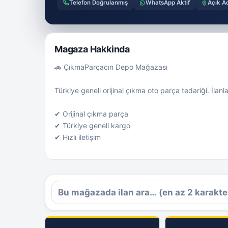
Telefon Doğrulanmış
WhatsApp Aktif
Açık A
Magaza Hakkinda
🚗 ÇıkmaParçacın Depo Mağazası
Türkiye geneli orijinal çıkma oto parça tedariği. İlan
✔ Orijinal çıkma parça
✔ Türkiye geneli kargo
✔ Hızlı iletişim