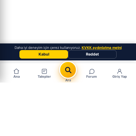
Daha iyi deneyim için çerez kullanıyoruz.
KVKK aydınlatma metni
Kabul
Reddet
Ana
Talepler
Forum
Giriş Yap
Ara
Popüler Çıkma Parça Aramaları