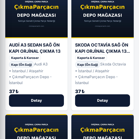
AUDİ A3 SEDAN SAĞ ÖN
SKODA OCTAVİA SAĞ ÖN
KAPI ORJİNAL ÇIKMA 13
KAPI ORJİNAL ÇIKMA 13-
19
Kaporta & Karoser
Kaporta & Karoser
Audi A3
Skoda Octavia
Kapı (Ön Sağ)
Kapı (Ön Sağ)
• İstanbul / Ataşehir
• İstanbul / Ataşehir
• ÇıkmaParçacın Depo -
• ÇıkmaParçacın Depo -
İstanbul
İstanbul
37 ₺
37 ₺
Detay
Detay