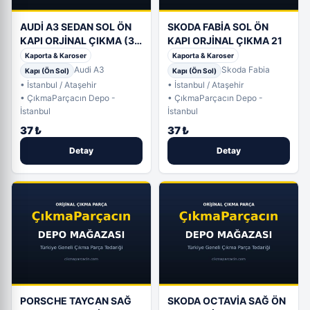
AUDİ A3 SEDAN SOL ÖN
SKODA FABİA SOL ÖN
KAPI ORJİNAL ÇIKMA (3.
KAPI ORJİNAL ÇIKMA 21
Adet)
Kaporta & Karoser
Kaporta & Karoser
Audi A3
Skoda Fabia
Kapı (Ön Sol)
Kapı (Ön Sol)
• İstanbul / Ataşehir
• İstanbul / Ataşehir
• ÇıkmaParçacın Depo -
• ÇıkmaParçacın Depo -
İstanbul
İstanbul
37 ₺
37 ₺
Detay
Detay
PORSCHE TAYCAN SAĞ
SKODA OCTAVİA SAĞ ÖN