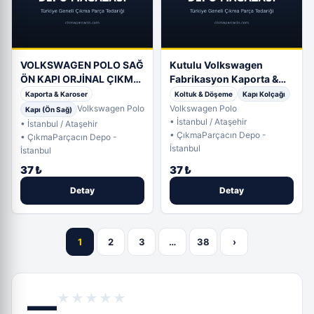
VOLKSWAGEN POLO SAĞ
Kutulu Volkswagen
ÖN KAPI ORJİNAL ÇIKMA
Fabrikasyon Kaporta &
17
Karoser Kapı Ürün Son 3
Kaporta & Karoser
Koltuk & Döşeme
Kapı Kolçağı
adet!
Volkswagen Polo
Volkswagen Polo
Kapı (Ön Sağ)
• İstanbul / Ataşehir
• İstanbul / Ataşehir
• ÇıkmaParçacın Depo -
• ÇıkmaParçacın Depo -
İstanbul
İstanbul
37 ₺
37 ₺
Detay
Detay
1
2
3
…
38
›
—
★★★★★