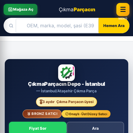
☰
Çıkma
Parçacın
Mağaza Aç
Hemen Ara
Skip
to
content
ÇD
ÇıkmaParçacın Depo - İstanbul
— İstanbul/Ataşehir Çıkma Parça
🎖️
3 aydır
Çıkma Parçacın üyesi
🥉 BRONZ SATICI
Onaylı · Üst Düzey Satıcı
Fiyat Sor
Ara