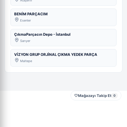
Ataşehir
BENİM PARÇACIM
Esenler
ÇıkmaParçacın Depo - İstanbul
Sarıyer
VİZYON GRUP ORJİNAL ÇIKMA YEDEK PARÇA
Maltepe
🤍
Mağazayı Takip Et
0