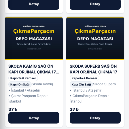
Detay
Detay
SKODA KAMİQ SAĞ ÖN
SKODA SUPERB SAĞ ÖN
KAPI ORJİNAL ÇIKMA 17-
KAPI ORJİNAL ÇIKMA 17
24
Kaporta & Karoser
Kaporta & Karoser
Skoda Kamiq
Skoda Superb
Kapı (Ön Sağ)
Kapı (Ön Sağ)
• İstanbul / Ataşehir
• İstanbul / Ataşehir
• ÇıkmaParçacın Depo -
• ÇıkmaParçacın Depo -
İstanbul
İstanbul
37 ₺
37 ₺
Detay
Detay