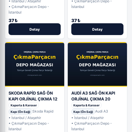
• İstanbul / Ataşehir
• ÇıkmaParçacın Depo -
• ÇıkmaParçacın Depo -
İstanbul
İstanbul
37 ₺
37 ₺
Detay
Detay
SKODA RAPİD SAĞ ÖN
AUDİ A3 SAĞ ÖN KAPI
KAPI ORJİNAL ÇIKMA 12
ORJİNAL ÇIKMA 20
Kaporta & Karoser
Kaporta & Karoser
Skoda Rapid
Audi A3
Kapı (Ön Sağ)
Kapı (Ön Sağ)
• İstanbul / Ataşehir
• İstanbul / Ataşehir
• ÇıkmaParçacın Depo -
• ÇıkmaParçacın Depo -
İstanbul
İstanbul