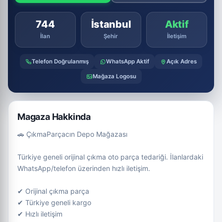
744
İstanbul
Aktif
İlan
Şehir
İletişim
Telefon Doğrulanmış
WhatsApp Aktif
Açık Adres
Mağaza Logosu
Magaza Hakkinda
🚗 ÇıkmaParçacın Depo Mağazası
Türkiye geneli orijinal çıkma oto parça tedariği. İlanlardaki
WhatsApp/telefon üzerinden hızlı iletişim.
✔ Orijinal çıkma parça
✔ Türkiye geneli kargo
✔ Hızlı iletişim