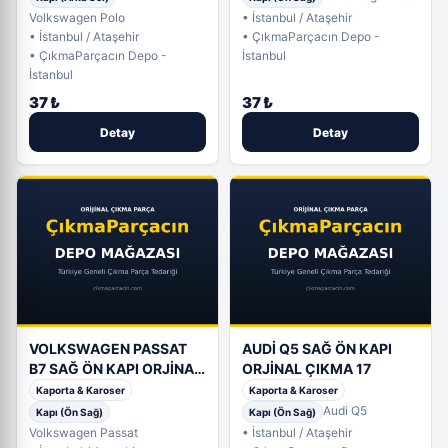
Volkswagen Polo
• İstanbul / Ataşehir
• İstanbul / Ataşehir
• ÇıkmaParçacın Depo -
• ÇıkmaParçacın Depo -
İstanbul
İstanbul
37 ₺
37 ₺
Detay
Detay
VOLKSWAGEN PASSAT
AUDİ Q5 SAĞ ÖN KAPI
B7 SAĞ ÖN KAPI ORJİNAL
ORJİNAL ÇIKMA 17
ÇIKMA
Kaporta & Karoser
Kaporta & Karoser
Audi Q5
Kapı (Ön Sağ)
Kapı (Ön Sağ)
Volkswagen Passat
• İstanbul / Ataşehir