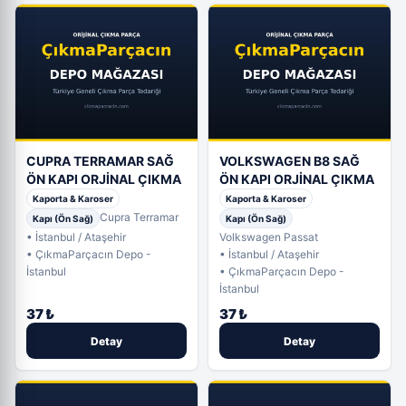
CUPRA TERRAMAR SAĞ
VOLKSWAGEN B8 SAĞ
ÖN KAPI ORJİNAL ÇIKMA
ÖN KAPI ORJİNAL ÇIKMA
Kaporta & Karoser
Kaporta & Karoser
Cupra Terramar
Kapı (Ön Sağ)
Kapı (Ön Sağ)
• İstanbul / Ataşehir
Volkswagen Passat
• ÇıkmaParçacın Depo -
• İstanbul / Ataşehir
İstanbul
• ÇıkmaParçacın Depo -
İstanbul
37 ₺
37 ₺
Detay
Detay