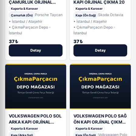
ÇAMURLUK ORJİNAL
KAPI ORJİNAL ÇIKMA 20
ÇIKMA 2025
Kaporta & Karoser
Kaporta & Karoser
Porsche Taycan
Skoda Octavia
Çamurluk (Ön)
Kapı (Ön Sağ)
• İstanbul / Ataşehir
• İstanbul / Ataşehir
• ÇıkmaParçacın Depo -
• ÇıkmaParçacın Depo -
İstanbul
İstanbul
37 ₺
37 ₺
Detay
Detay
VOLKSWAGEN POLO SOL
VOLKSWAGEN POLO SAĞ
ARKA KAPI ORJİNAL
ÖN KAPI ORJİNAL ÇIKMA
ÇIKMA 17
(4. Adet)
Kaporta & Karoser
Kaporta & Karoser
Volkswagen Polo
Kapı (Arka Sol)
Kapı (Ön Sağ)