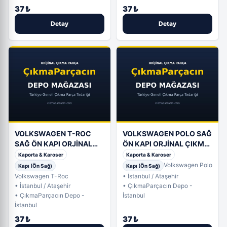
37 ₺
37 ₺
Detay
Detay
VOLKSWAGEN T-ROC
VOLKSWAGEN POLO SAĞ
SAĞ ÖN KAPI ORJİNAL
ÖN KAPI ORJİNAL ÇIKMA
ÇIKMA (2. Adet)
(3. Adet)
Kaporta & Karoser
Kaporta & Karoser
Volkswagen Polo
Kapı (Ön Sağ)
Kapı (Ön Sağ)
Volkswagen T-Roc
• İstanbul / Ataşehir
• İstanbul / Ataşehir
• ÇıkmaParçacın Depo -
• ÇıkmaParçacın Depo -
İstanbul
İstanbul
37 ₺
37 ₺