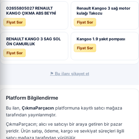
02655805027 RENAULT
Renault Kangoo 3 sağ motor
KANGO ÇIKMA ABS BEYNİ
kulağı Takozu
Fiyat Sor
Fiyat Sor
RENAULT KANGO 3 SAG SOL
Kangoo 1.9 yakıt pompası
ÖN CAMURLUK
Fiyat Sor
Fiyat Sor
⚑ Bu ilanı şikayet et
Platform Bilgilendirme
Bu ilan,
ÇıkmaParçacın
platformuna kayıtlı satıcı mağaza
tarafından yayınlanmıştır.
ÇıkmaParçacın; alıcı ve satıcıyı bir araya getiren bir pazar
yeridir. Ürün satışı, ödeme, kargo ve sevkiyat süreçleri ilgili
satıcı mağaza tarafından yürütülür.