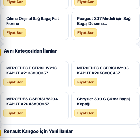
Fiyat Sor
Fiyat Sor
Çıkma Orijinal Sağ Bagaj Fiat
Peugeot 307 Modeli için Sağ
Fiorino
Bagaj Döşeme…
Fiyat Sor
Fiyat Sor
Aynı Kategoriden İlanlar
MERCEDES E SERİSİ W213
MERCEDES C SERİSİ W205
KAPUT A2138800357
KAPUT A2058800457
Fiyat Sor
Fiyat Sor
MERCEDES C SERİSİ W204
Chrysler 300 C Çıkma Bagaj
KAPUT A2048800957
Kapağı
Fiyat Sor
Fiyat Sor
Renault Kangoo İçin Yeni İlanlar