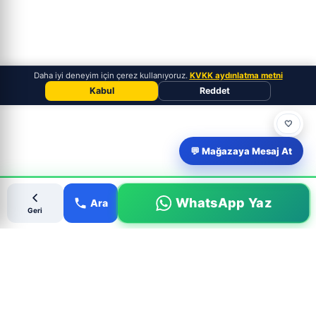
Daha iyi deneyim için çerez kullanıyoruz.
KVKK aydınlatma metni
Kabul
Reddet
🤍
💬 Mağazaya Mesaj At
WhatsApp Yaz
Ara
Geri