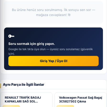
Bu ürüne henüz soru sorulmamış. İlk soruyu sen sor —
mağaza cevaplasın! 🎯
🔑
Soru sormak için giriş yapın.
Google ile tek tıkta üye olun — üyesiz soru sorulamaz (güvenlik
için).
Giriş Yap / Üye Ol
Aynı Parça ile İlgili İlanlar
RENAULT TRAFİK BAGAJ
Volkswagen Passat Sağ Bagaj
KAPAKLARI SAĞ SOL
3C5827302 Çıkma
ÇIKMA…