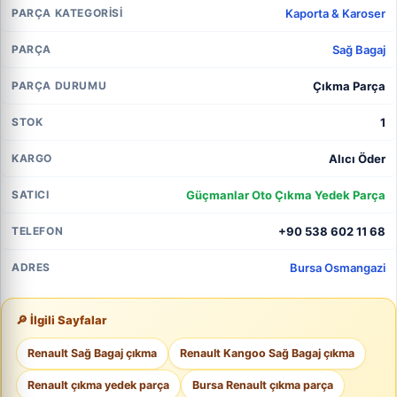
Kaporta & Karoser
PARÇA KATEGORISI
Sağ Bagaj
PARÇA
Çıkma Parça
PARÇA DURUMU
1
STOK
Alıcı Öder
KARGO
Güçmanlar Oto Çıkma Yedek Parça
SATICI
+90 538 602 11 68
TELEFON
Bursa Osmangazi
ADRES
🔎 İlgili Sayfalar
Renault Sağ Bagaj çıkma
Renault Kangoo Sağ Bagaj çıkma
Renault çıkma yedek parça
Bursa Renault çıkma parça