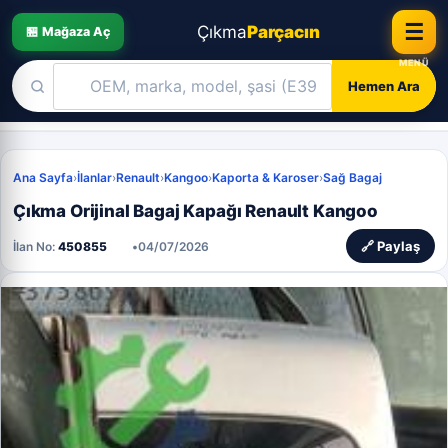
☰
Çıkma
Parçacın
🏪 Mağaza Aç
Hemen Ara
Skip
to
Ana Sayfa
›
İlanlar
›
Renault
›
Kangoo
›
Kaporta & Karoser
›
Sağ Bagaj
content
Çıkma Orijinal Bagaj Kapağı Renault Kangoo
📋
🔗 Paylaş
İlan No:
450855
•
04/07/2026