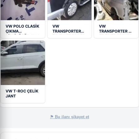
VW POLO CLASİK
VW
VW
ÇIKMA
TRANSPORTER
TRANSPORTER T4
DİSPİRÖTÖR ALM
T5-T6-T7 2004-
T5 T6 T7 ÇIKMA…
MOTOR
2017 STEPNE-
İSTETME SETİ
KOMPLE
VW T-ROC ÇELİK
JANT
⚑ Bu ilanı şikayet et