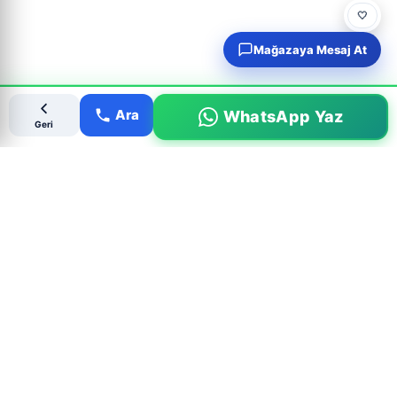
🤍
Mağazaya Mesaj At
Ara
WhatsApp Yaz
Geri
Popüler Çıkma Parça Aramaları
MARKALAR
BMW Çıkma Parça
Mercedes Çıkma Parça