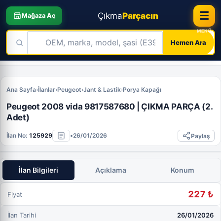
☰
Çıkma
Parçacın
Mağaza Aç
Hemen Ara
Skip
to
Ana Sayfa
›
İlanlar
›
Peugeot
›
Jant & Lastik
›
Porya Kapağı
content
Peugeot 2008 vida 9817587680 | ÇIKMA PARÇA (2.
Adet)
İlan No:
125929
•
26/01/2026
Paylaş
İlan Bilgileri
Açıklama
Konum
227 ₺
Fiyat
İlan Tarihi
26/01/2026