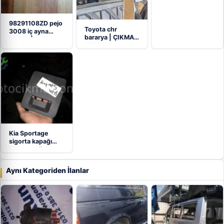
98291108ZD pejo
Toyota chr
3008 iç ayna
bararya | ÇIKMA
kapağı |…
PARÇA
Kia Sportage
sigorta kapağı
hatasız orjinal
çıkma
Aynı Kategoriden İlanlar