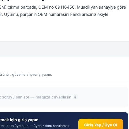
OEM) çıkma parçadır, OEM no 09116450. Muadil yan sanayiye göre
iktir. Uyumu, parçanın OEM numarasını kendi aracınızınkiyle
ünür, güvenle alışveriş yapın.
k soruyu sen sor — mağaza cevaplasın! 🎯
mak için giriş yapın.
Giriş Yap / Üye Ol
 tek tıkta üye olun — üyesiz soru sorulamaz