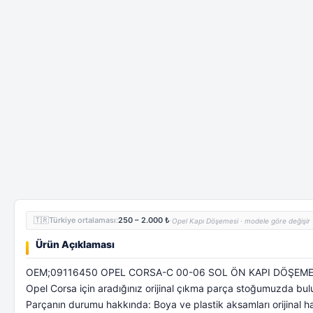
🇹🇷
Türkiye ortalaması:
250 – 2.000 ₺
·
Opel Kapı Döşemesi · modele göre değişir
Ürün Açıklaması
OEM;09116450 OPEL CORSA-C 00-06 SOL ÖN KAPI DÖŞEME
Opel Corsa için aradığınız orijinal çıkma parça stoğumuzda bu
Parçanın durumu hakkında: Boya ve plastik aksamları orijinal ha