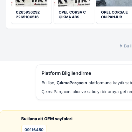
0265956292
OPEL CORSA C
OPEL CORSA E
2265106516
ÇIKMA ABS
ÖN PANJUR
OPEL CORSA 1.4
BEYNİ
ÇIKMA ABS…
0265800443
⚑ Bu il
Platform Bilgilendirme
Bu ilan,
ÇıkmaParçacın
platformuna kayıtlı sat
ÇıkmaParçacın; alıcı ve satıcıyı bir araya getire
Bu ilana ait OEM sayfalari
09116450