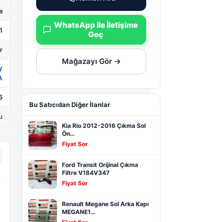
a
WhatsApp ile İletişime
1
Geç
r
Mağazayı Gör →
V
A
5
Bu Satıcıdan Diğer İlanlar
u
Kia Rio 2012-2016 Çıkma Sol
Ön…
Fiyat Sor
Ford Transit Orijinal Çıkma
Filtre V184V347
Fiyat Sor
Renault Megane Sol Arka Kapı
MEGANE1…