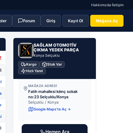
Hakkımızda
·
İletişim
pler
Forum
Giriş
Kayıt Ol
Mağaza Aç
SA
SAĞLAM OTOMOTİV
ÇIKMA YEDEK PARÇA
Konya Selçuklu
z
Kargo
Stok Var
6
Hızlı Yanıt
l
MAĞAZA ADRESI
Fatih mahallesi kılınç sokak
a
no:23 Selçuklu/Konya
Selçuklu / Konya
e
Google Maps'te Aç →
i
0
Hemen Ara