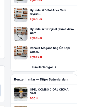
Fiyat Sor
Hyundai i20 Sol Arka Cam
Sıyırıcı…
Fiyat Sor
Hyundai i20 Orijinal Çıkma Arka
Cam
Fiyat Sor
Renault Megane Sağ Ön Kapı
Çıtası…
Fiyat Sor
Tüm ilanları gör →
Benzer İlanlar — Diğer Satıcılardan
OPEL COMBO C ORJ ÇIKMA
SAĞ…
100 ₺