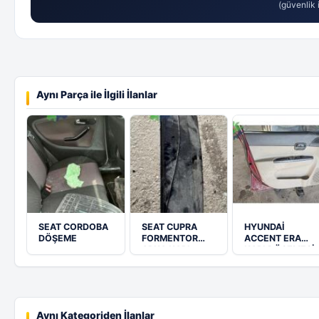
(güvenlik i
Aynı Parça ile İlgili İlanlar
SEAT CORDOBA
SEAT CUPRA
HYUNDAİ
DÖŞEME
FORMENTOR
ACCENT ERA
ARKA KAPI
KAPI DÖSEMESİ
KAPLAMASI
TAKIM
Aynı Kategoriden İlanlar