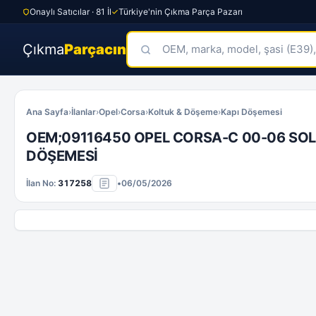
Onaylı Satıcılar · 81 İl
Türkiye'nin Çıkma Parça Pazarı
Çıkma
Parçacın
Skip
to
Ana Sayfa
›
İlanlar
›
Opel
›
Corsa
›
Koltuk & Döşeme
›
Kapı Döşemesi
content
OEM;09116450 OPEL CORSA-C 00-06 SOL
DÖŞEMESİ
İlan No:
317258
•
06/05/2026