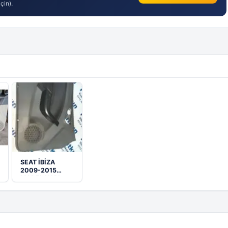
çin).
SEAT İBİZA
2009-2015
MODEL KAPI
DÖŞEMESİ
6J4867011