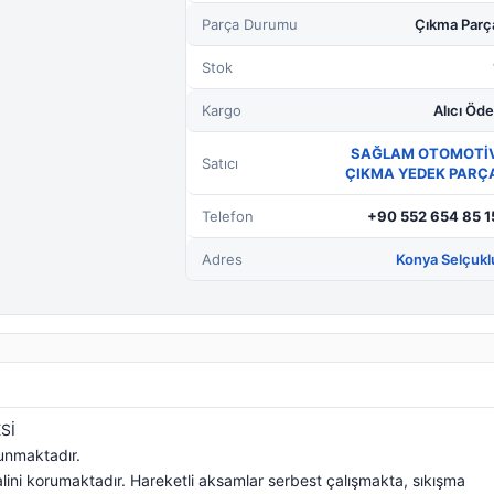
Parça Durumu
Çıkma Parç
Stok
Kargo
Alıcı Öde
SAĞLAM OTOMOTİ
Satıcı
ÇIKMA YEDEK PARÇ
Telefon
+90 552 654 85 1
Adres
Konya Selçukl
Sİ
lunmaktadır.
lini korumaktadır. Hareketli aksamlar serbest çalışmakta, sıkışma