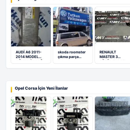
AUDİ A6 2011-
skoda roomster
RENAULT
2014 MODEL
çıkma parça
MASTER 3
GÜNEŞLİK SAĞ-
ankara
ŞÖFÖR TARAFI
SOL 4G0857552
GÜNEŞLİK
Opel Corsa İçin Yeni İlanlar