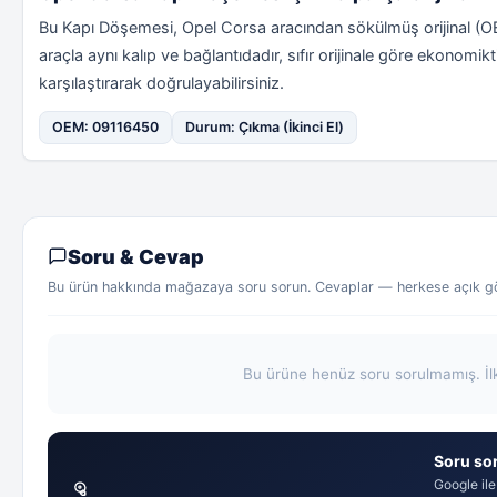
Bu Kapı Döşemesi, Opel Corsa aracından sökülmüş orijinal (
araçla aynı kalıp ve bağlantıdadır, sıfır orijinale göre ekonom
karşılaştırarak doğrulayabilirsiniz.
OEM: 09116450
Durum: Çıkma (İkinci El)
Soru & Cevap
Bu ürün hakkında mağazaya soru sorun. Cevaplar — herkese açık gör
Bu ürüne henüz soru sorulmamış. İl
Soru sor
Google ile