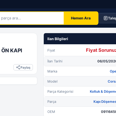
Hemen Ara
Tale
 ÖN KAPI
Fiyat Sorunu
Fiyat
İlan Tarihi
06/05/202
Paylaş
Marka
Ope
Model
Cors
Parça Kategorisi
Koltuk & Döşem
Parça
Kapı Döşemes
OEM
0911645