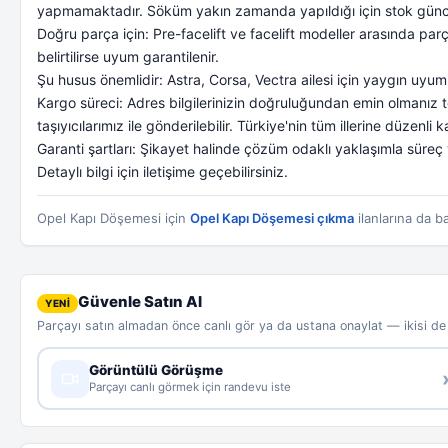
yapmamaktadır. Söküm yakın zamanda yapıldığı için stok güncel
Doğru parça için: Pre-facelift ve facelift modeller arasında parça 
belirtilirse uyum garantilenir.
Şu husus önemlidir: Astra, Corsa, Vectra ailesi için yaygın uyum 
Kargo süreci: Adres bilgilerinizin doğruluğundan emin olmanız tesl
taşıyıcılarımız ile gönderilebilir. Türkiye'nin tüm illerine düzenl
Garanti şartları: Şikayet halinde çözüm odaklı yaklaşımla süreç y
Detaylı bilgi için iletişime geçebilirsiniz.
Opel Kapı Döşemesi için
Opel Kapı Döşemesi çıkma
ilanlarına da ba
Güvenle Satın Al
YENİ
Parçayı satın almadan önce canlı gör ya da ustana onaylat — ikisi d
Görüntülü Görüşme
Parçayı canlı görmek için randevu iste