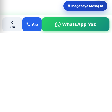
💬 Mağazaya Mesaj At
WhatsApp Yaz
Ara
Geri
Popüler Çıkma Parça Aramaları
MARKALAR
BMW Çıkma Parça
Mercedes Çıkma Parça
Ford Çıkma Parça