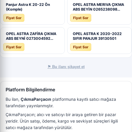
Panjur Astra K 20-22 Ön
OPEL ASTRA MERIVA ÇIKMA
(Komple)
ABS BEYİN 0265238098…
Fiyat Sor
Fiyat Sor
OPEL ASTRA ZAFİRA ÇIKMA
OPEL ASTRA K 2020-2022
ABS BEYNİ 0273004592…
SIFIR PANJUR 39130501
Fiyat Sor
Fiyat Sor
⚑ Bu ilanı şikayet et
Platform Bilgilendirme
Bu ilan,
ÇıkmaParçacın
platformuna kayıtlı satıcı mağaza
tarafından yayınlanmıştır.
ÇıkmaParçacın; alıcı ve satıcıyı bir araya getiren bir pazar
yeridir. Ürün satışı, ödeme, kargo ve sevkiyat süreçleri ilgili
satıcı mağaza tarafından yürütülür.