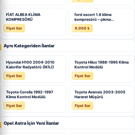
FİAT ALBEA KLİMA
ford escort 1.6 klima
KOMPRESÖRÜ
kompresörü – çıkma…
Fiyat Sor
9.000 ₺
Aynı Kategoriden İlanlar
Hyundai H100 2004-2010
Toyota Hilux 1988-1995 Klima
Kalorifer Radyatörü (İKİLİ)
Kontrol Modülü
Fiyat Sor
Fiyat Sor
Toyota Corolla 1992-1997
Toyota Avensis 2003-2005
Klima Kontrol Modülü
Hararet Müşürü
Fiyat Sor
Fiyat Sor
Opel Astra İçin Yeni İlanlar