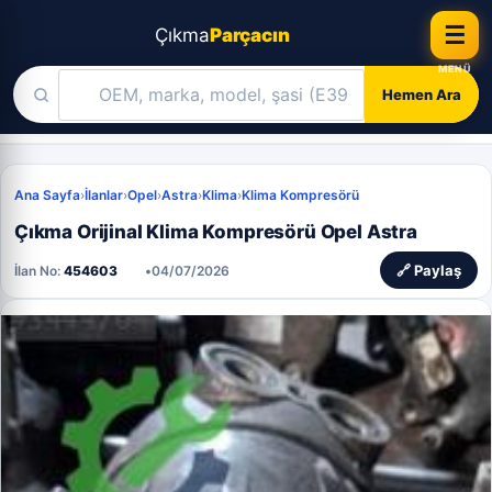
☰
Çıkma
Parçacın
Hemen Ara
Skip
to
Ana Sayfa
›
İlanlar
›
Opel
›
Astra
›
Klima
›
Klima Kompresörü
content
Çıkma Orijinal Klima Kompresörü Opel Astra
📋
🔗 Paylaş
İlan No:
454603
•
04/07/2026