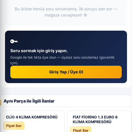
Bu ürüne henüz soru sorulmamış. İlk soruyu sen sor —
mağaza cevaplasın! 🎯
🔑
Soru sormak için giriş yapın.
Google ile tek tıkta üye olun — üyesiz soru sorulamaz (güvenlik
için).
Giriş Yap / Üye Ol
Aynı Parça ile İlgili İlanlar
CLİO 4 KLİMA KOMPRESÖRÜ
FİAT FİORİNO 1.3 EURO 6
KLİMA KOMPRESÖRÜ
Fiyat Sor
Fiyat Sor