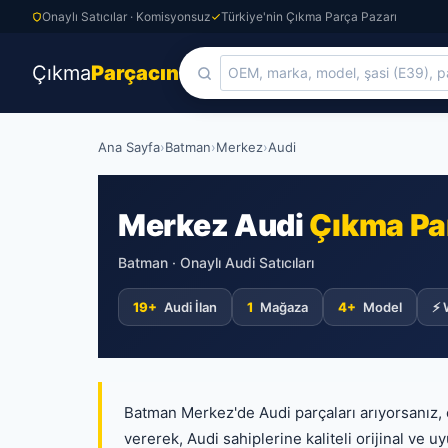
Onaylı Satıcılar · Komisyonsuz
Türkiye'nin Çıkma Parça Pazarı
Çıkma
Parçacın
Skip
Ana Sayfa
›
Batman
›
Merkez
›
Audi
to
content
Merkez Audi
Çıkma Pa
Batman · Onaylı Audi Satıcıları
19+
Audi İlan
1
Mağaza
4+
Model
⚡ 
Batman Merkez'de Audi parçaları arıyorsanız,
vererek, Audi sahiplerine kaliteli orijinal ve 