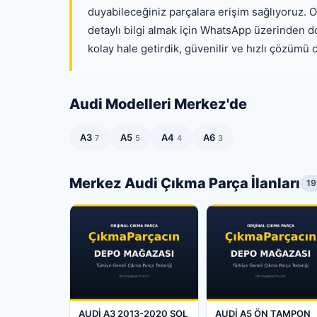
duyabileceğiniz parçalara erişim sağlıyoruz. Ona
detaylı bilgi almak için WhatsApp üzerinden do
kolay hale getirdik, güvenilir ve hızlı çözümü
Audi Modelleri Merkez'de
A3
A5
A4
A6
7
5
4
3
Merkez Audi Çıkma Parça İlanları
19
AUDİ A3 2013-2020 SOL
AUDİ A5 ÖN TAMPON