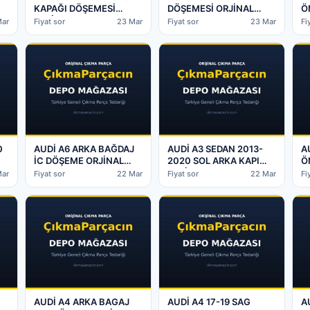
KAPAĞI DÖŞEMESİ
DÖŞEMESİ ORJİNAL
Ö
ORJİNAL ÇIKMA –
ÇIKMA – Batman Çıkma
S
Mar
Fiyat sor
23 Mar
Fiyat sor
23 Mar
Fi
a
Batman Çıkma Parça
Parça
8
B
0
AUDİ A6 ARKA BAĞDAJ
AUDİ A3 SEDAN 2013-
A
İC DÖŞEME ORJİNAL
2020 SOL ARKA KAPI
Ö
ÇIKMA – Batman Çıkma
ORJİNAL ÇIKMA –
Ç
Mar
Fiyat sor
22 Mar
Fiyat sor
22 Mar
Fi
a
Parça
Batman Çıkma Parça
P
AUDİ A4 ARKA BAGAJ
AUDİ A4 17-19 SAG
A