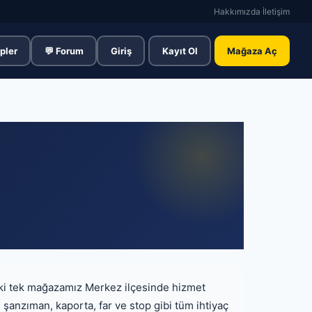
Hakkımızda
·
İletişim
pler
💬 Forum
Giriş
Kayıt Ol
Mağaza Aç
eki tek mağazamız Merkez ilçesinde hizmet
, şanzıman, kaporta, far ve stop gibi tüm ihtiyaç