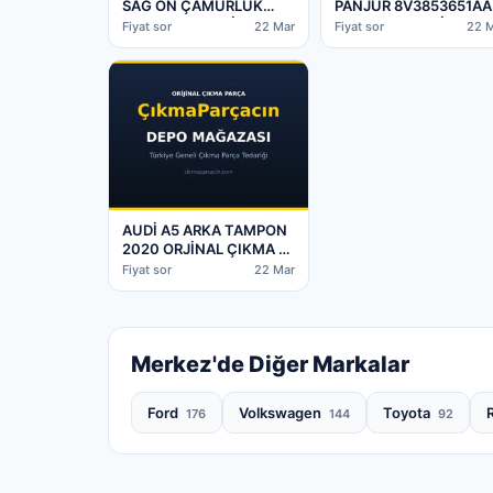
SAĞ ÖN ÇAMURLUK
PANJUR 8V3853651AA
8V0821105 ORJİNAL
2016-2019 ORJİNAL
Fiyat sor
22 Mar
Fiyat sor
22 
ÇIKMA – Batman Çıkma
ÇIKMA – Batman Çıkm
Parça
Parça
AUDİ A5 ARKA TAMPON
2020 ORJİNAL ÇIKMA –
Batman Çıkma Parça
Fiyat sor
22 Mar
Merkez'de Diğer Markalar
Ford
Volkswagen
Toyota
176
144
92