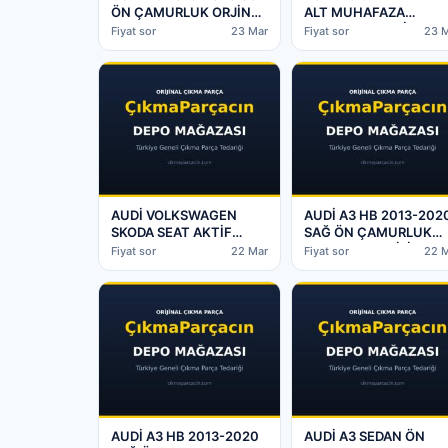
ÖN ÇAMURLUK ORJİNAL
ALT MUHAFAZA
ÇIKMA – Batman Çıkma
8T0807611 ORJİNAL
Fiyat sor
23 Mar
Fiyat sor
23 
Parça
ÇIKMA – Batman Çıkm
Parça
AUDİ VOLKSWAGEN
AUDİ A3 HB 2013-202
SKODA SEAT AKTİF
SAĞ ÖN ÇAMURLUK
KARBON KABI
SV0821105 ORİJİNAL
Fiyat sor
22 Mar
Fiyat sor
22 
5WA201801 – Batman
ÇIKMA – Batman Çıkm
Çıkma Parça
Parça
AUDİ A3 HB 2013-2020
AUDİ A3 SEDAN ÖN