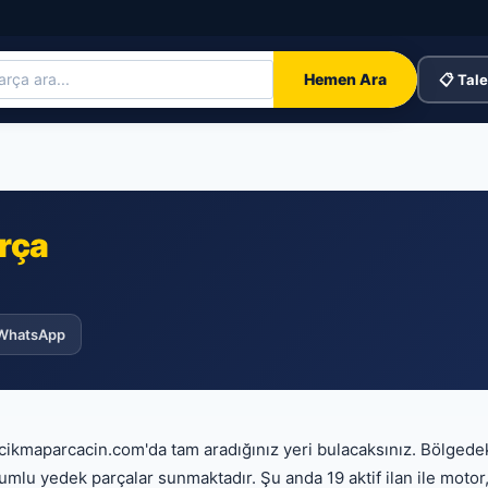
Hemen Ara
📋 Tale
rça
WhatsApp
 cikmaparcacin.com'da tam aradığınız yeri bulacaksınız. Bölged
uyumlu yedek parçalar sunmaktadır. Şu anda 19 aktif ilan ile motor