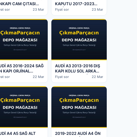
NKAPI CAM ÇITASI
KAPUTU 2017-2023
C201220005
ORJİNAL ÇIKMA –
yat sor
23 Mar
Fiyat sor
23 Mar
W88532842ZZ –
Batman Çıkma Parça
atman Çıkma Parça
UDİ A5 2016-2024 SAĞ
AUDİ A3 2013-2016 DIŞ
N KAPI ORJİNAL
KAPI KOLU SOL ARKA
IKMA – Batman Çıkma
8V0837205 ORJİNAL
yat sor
22 Mar
Fiyat sor
22 Mar
arça
ÇIKMA – Batman Çıkma
Parça
UDİ A4 A5 SAĞ ALT
2019-2022 AUDİ A4 ÖN