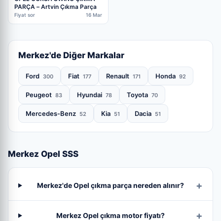
PARÇA – Artvin Çıkma Parça
Fiyat sor
16 Mar
Merkez'de Diğer Markalar
Ford
Fiat
Renault
Honda
300
177
171
92
Peugeot
Hyundai
Toyota
83
78
70
Mercedes-Benz
Kia
Dacia
52
51
51
Merkez Opel SSS
Merkez'de Opel çıkma parça nereden alınır?
Merkez Opel çıkma motor fiyatı?