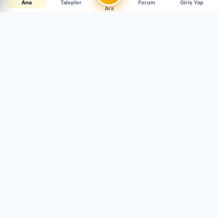
Ana
Talepler
Forum
Giriş Yap
Ara
Canlı Parça Talepleri
CANLI · 4 AKTİF
Müşteriler aradığı parçayı paylaşıyor. Mağaza mısın?
Hemen cevapla, satışı yakala.
Sen de Talep Aç
Mehmet g.
4 gün önce
2010 model Honda Civic FD6 otomatik
sanroofun fitili lazım