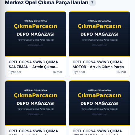
Merkez Opel Çıkma Parça İlanları
7
OPEL CORSA SWİNG ÇIKMA
OPEL CORSA SWİNG ÇIKMA
ŞANZIMAN – Artvin Çıkma
MOTOR – Artvin Çıkma Parça
Parça
Fiyat sor
16 Mar
Fiyat sor
16 Mar
OPEL CORSA SWİNG ÇIKMA
OPEL CORSA SWİNG ÇIKMA