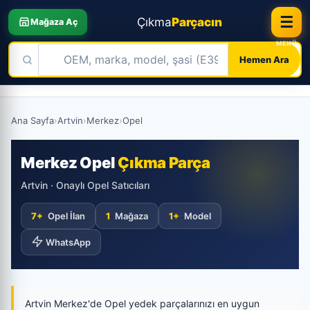
☰
Çıkma
Parçacın
Mağaza Aç
Hemen Ara
Skip
to
Ana Sayfa
›
Artvin
›
Merkez
›
Opel
content
Merkez Opel
Çıkma Parça
Artvin · Onaylı Opel Satıcıları
7+
Opel İlan
1
Mağaza
1+
Model
WhatsApp
Artvin Merkez'de Opel yedek parçalarınızı en uygun