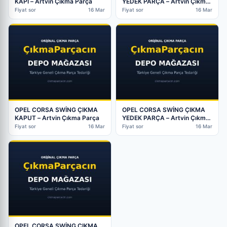
KAPI – Artvin Çıkma Parça
YEDEK PARÇA – Artvin Çıkma
Parça (2. Adet)
Fiyat sor
16 Mar
Fiyat sor
16 Mar
OPEL CORSA SWİNG ÇIKMA
OPEL CORSA SWİNG ÇIKMA
KAPUT – Artvin Çıkma Parça
YEDEK PARÇA – Artvin Çıkma
Parça
Fiyat sor
16 Mar
Fiyat sor
16 Mar
OPEL CORSA SWİNG ÇIKMA