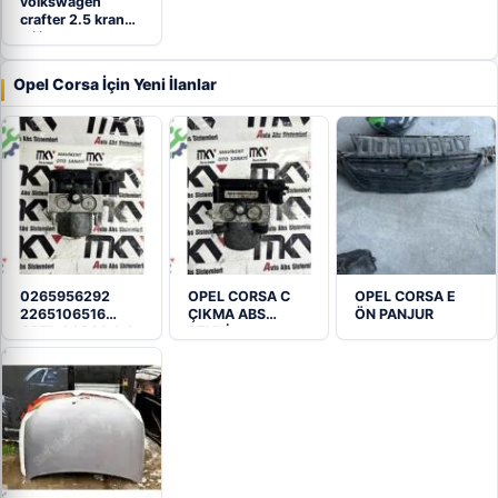
volkswagen
crafter 2.5 krank
mili
Opel Corsa İçin Yeni İlanlar
0265956292
OPEL CORSA C
OPEL CORSA E
2265106516
ÇIKMA ABS
ÖN PANJUR
OPEL CORSA 1.4
BEYNİ
ÇIKMA ABS…
0265800443