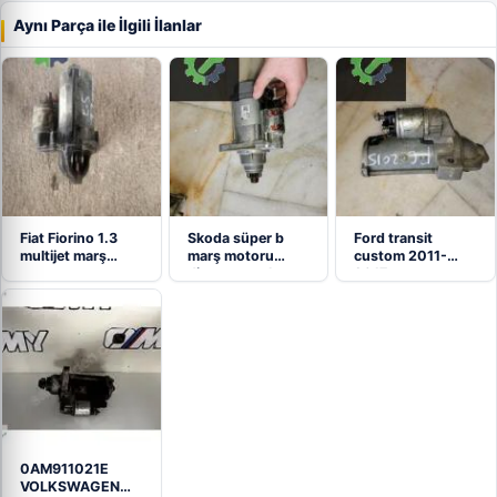
Aynı Parça ile İlgili İlanlar
Fiat Fiorino 1.3
Skoda süper b
Ford transit
multijet marş
marş motoru
custom 2011-
motoru
dinamosu çıkma…
2017 marş
motoru
dinamosu…
0AM911021E
VOLKSWAGEN