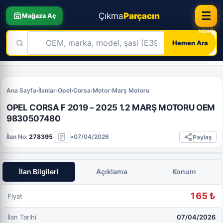
☰
Çıkma
Parçacın
Mağaza Aç
Hemen Ara
Skip
to
Ana Sayfa
›
İlanlar
›
Opel
›
Corsa
›
Motor
›
Marş Motoru
content
OPEL CORSA F 2019 – 2025 1.2 MARŞ MOTORU OEM
9830507480
İlan No:
278395
•
07/04/2026
Paylaş
İlan Bilgileri
Açıklama
Konum
165 ₺
Fiyat
İlan Tarihi
07/04/2026