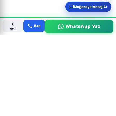
Mağazaya Mesaj At
Ara
WhatsApp Yaz
Geri
Popüler Çıkma Parça Aramaları
MARKALAR
PARÇALAR
BMW Çıkma Parça
Motor Çıkma
Mercedes Çıkma Parça
Şanzıman Çıkma
Ford Çıkma Parça
Far & Stop Çıkma