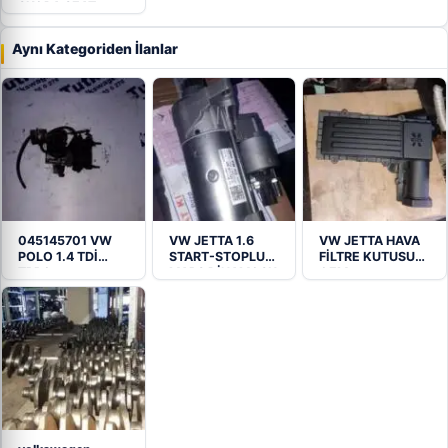
SKODA SEAT
MARŞ MOTORU
Aynı Kategoriden İlanlar
045145701 VW
VW JETTA 1.6
VW JETTA HAVA
POLO 1.4 TDİ
START-STOPLU
FİLTRE KUTUSU
TRBO
MARŞ DİNAMOSU
OEM
3C0129607BD