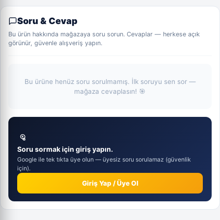
Soru & Cevap
Bu ürün hakkında mağazaya soru sorun. Cevaplar — herkese açık
görünür, güvenle alışveriş yapın.
Bu ürüne henüz soru sorulmamış. İlk soruyu sen sor —
mağaza cevaplasın! 🎯
Soru sormak için giriş yapın.
Google ile tek tıkta üye olun — üyesiz soru sorulamaz (güvenlik
için).
Giriş Yap / Üye Ol