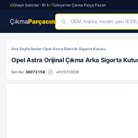
Onaylı Satıcılar · 81 İl
Türkiye'nin Çıkma Parça Pazarı
Çıkma
Parçacın
Skip
to
Ana Sayfa
›
İlanlar
›
Opel
›
Astra
›
Elektrik
›
Sigorta Kutusu
content
Opel Astra Orijinal Çıkma Arka Sigorta Kut
İlan No:
36072158
•
01/07/2026