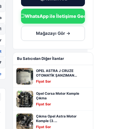
3
WhatsApp ile İletişime Geç
a
1
Mağazayı Gör →
r
t
Bu Satıcıdan Diğer İlanlar
7
OPEL ASTRA J CRUZE
e
OTOMATİK ŞANZIMAN…
Fiyat Sor
Opel Corsa Motor Komple
Çıkma
Fiyat Sor
Çıkma Opel Astra Motor
Komple (3.…
Fiyat Sor