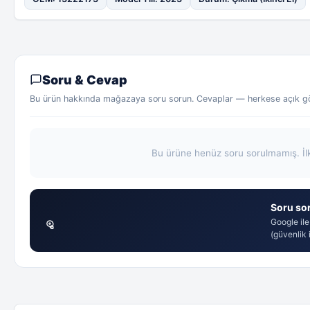
Soru & Cevap
Bu ürün hakkında mağazaya soru sorun. Cevaplar — herkese açık gör
Bu ürüne henüz soru sorulmamış. İl
Soru sor
Google ile
(güvenlik i