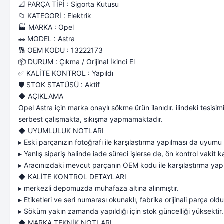
📐 PARÇA TİPİ : Sigorta Kutusu
📁 KATEGORİ : Elektrik
🏭 MARKA : Opel
🚗 MODEL : Astra
🔢 OEM KODU : 13222173
📦 DURUM : Çıkma / Orijinal İkinci El
✅ KALİTE KONTROL : Yapıldı
🛡️ STOK STATÜSÜ : Aktif
◆ AÇIKLAMA
Opel Astra için marka onaylı sökme ürün ilanıdır. ilindeki tesis
serbest çalışmakta, sıkışma yapmamaktadır.
◆ UYUMLULUK NOTLARI
▸ Eski parçanızın fotoğrafı ile karşılaştırma yapılması da uyumu
▸ Yanlış sipariş halinde iade süreci işlerse de, ön kontrol vakit 
▸ Aracınızdaki mevcut parçanın OEM kodu ile karşılaştırma yapıl
◆ KALİTE KONTROL DETAYLARI
▸ merkezli depomuzda muhafaza altına alınmıştır.
▸ Etiketleri ve seri numarası okunaklı, fabrika orijinali parça oldu
▸ Söküm yakın zamanda yapıldığı için stok güncelliği yüksektir.
◆ MARKA TEKNİK NOTLARI