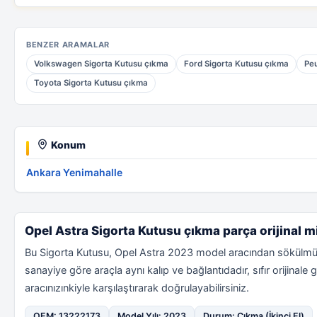
BENZER ARAMALAR
Volkswagen Sigorta Kutusu çıkma
Ford Sigorta Kutusu çıkma
Peu
Toyota Sigorta Kutusu çıkma
Konum
Ankara Yenimahalle
Opel Astra Sigorta Kutusu çıkma parça orijinal m
Bu Sigorta Kutusu, Opel Astra 2023 model aracından sökülmü
sanayiye göre araçla aynı kalıp ve bağlantıdadır, sıfır orijin
aracınızınkiyle karşılaştırarak doğrulayabilirsiniz.
OEM: 13222173
Model Yılı: 2023
Durum: Çıkma (İkinci El)