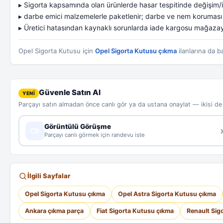
▸ Sigorta kapsamında olan ürünlerde hasar tespitinde değişim/iad
▸ darbe emici malzemelerle paketlenir; darbe ve nem koruması ile
▸ Üretici hatasından kaynaklı sorunlarda iade kargosu mağazaya
Opel Sigorta Kutusu için
Opel Sigorta Kutusu çıkma
ilanlarına da ba
Güvenle Satın Al
YENİ
Parçayı satın almadan önce canlı gör ya da ustana onaylat — ikisi d
Görüntülü Görüşme
Parçayı canlı görmek için randevu iste
İlgili Sayfalar
Opel Sigorta Kutusu çıkma
Opel Astra Sigorta Kutusu çıkma
Ankara çıkma parça
Fiat Sigorta Kutusu çıkma
Renault Sig