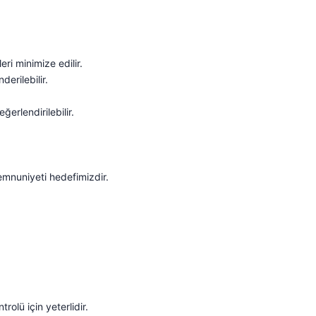
ri minimize edilir.
derilebilir.
ğerlendirilebilir.
emnuniyeti hedefimizdir.
rolü için yeterlidir.