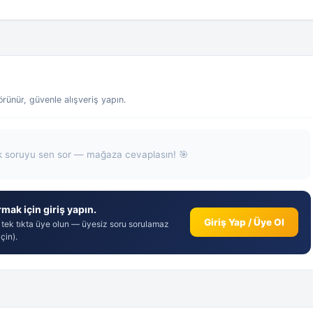
ünür, güvenle alışveriş yapın.
k soruyu sen sor — mağaza cevaplasın! 🎯
mak için giriş yapın.
Giriş Yap / Üye Ol
 tek tıkta üye olun — üyesiz soru sorulamaz
çin).