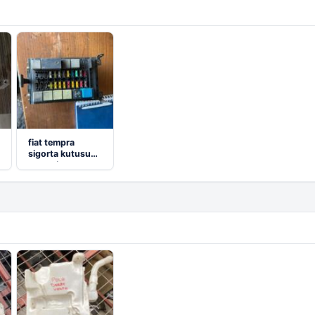
fiat tempra
sigorta kutusu
tertemiz test
edilmiş