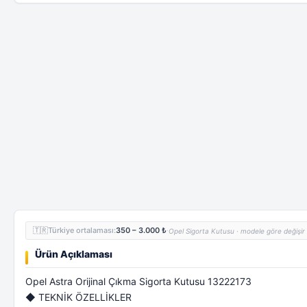
🇹🇷
Türkiye ortalaması:
350 – 3.000 ₺
·
Opel Sigorta Kutusu · modele göre değişir
Ürün Açıklaması
Opel Astra Orijinal Çıkma Sigorta Kutusu 13222173
◆ TEKNİK ÖZELLİKLER