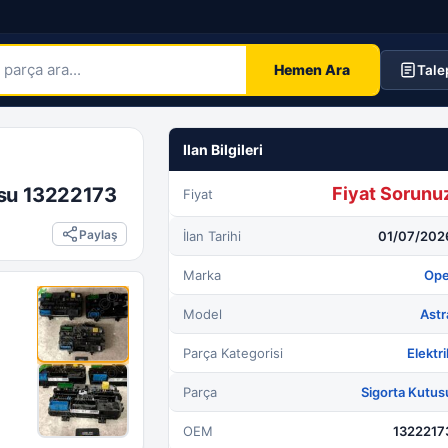
Hemen Ara
Tale
usu 13222173
Fiyat Sorunu
Fiyat
Paylaş
İlan Tarihi
01/07/202
Marka
Ope
Model
Astr
Parça Kategorisi
Elektri
Parça
Sigorta Kutus
OEM
1322217