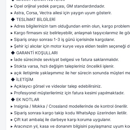
▸ Opel orijinal yedek parçası, GM standardındadır.
▸ Astra, Corsa, Vectra ailesi için yaygın uyum gösterir.
◆ TESLİMAT BİLGİLERİ
▸ Adres bilgilerinizin tam olduğundan emin olun, kargo problemle
▸ Kargo firmasını siz belirleyebilir, anlaşmalı taşıyıcılarımız ile gön
▸ Sipariş onayı sonrası 1-3 iş günü içerisinde kargolanır.
▸ Şehir içi alıcılar için motor kurye veya elden teslim seçeneği de
◆ GARANTİ KOŞULLARI
▸ İade sürecinde sevkiyat belgesi ve fatura saklanmalıdır.
▸ Stokta varsa, hızlı değişim talepleriniz öncelikli işlenir.
▸ açık iletişimle yaklaşımımız ile her sürecin sonunda müşteri m
◆ İLETİŞİM
▸ Açıklayıcı görsel ve videolar talep edebilirsiniz.
▸ Profesyonel müşterilerimiz için fatura kesimi yapılmaktadır.
◆ EK NOTLAR
▸ Insignia / Mokka / Crossland modellerinde de kontrol önerilir.
▸ Sipariş sonrası kargo takip kodu WhatsApp üzerinden iletilir.
▸ Çift kat ambalaj ile darbeye karşı koruma uygulanır.
▸ Aracınızın yıl, kasa ve donanım bilgisini paylaşmanız uyum kont