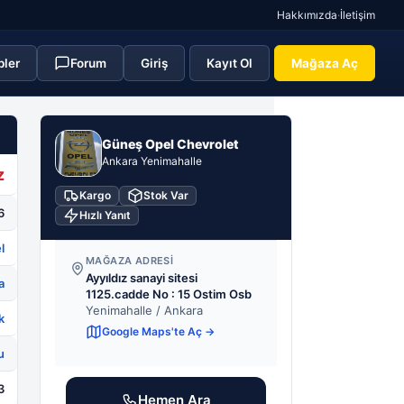
Hakkımızda
·
İletişim
pler
Forum
Giriş
Kayıt Ol
Mağaza Aç
GO
Güneş Opel Chevrolet
Ankara Yenimahalle
z
Kargo
Stok Var
6
Hızlı Yanıt
l
MAĞAZA ADRESI
Ayyıldız sanayi sitesi
a
1125.cadde No : 15 Ostim Osb
Yenimahalle / Ankara
k
Google Maps'te Aç →
u
3
Hemen Ara