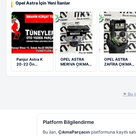
Opel Astra İçin Yeni İlanlar
Panjur Astra K
OPEL ASTRA
OPEL ASTRA
20-22 Ön
MERIVA ÇIKMA
ZAFİRA ÇIKMA
(Komple)
ABS BEYİN
ABS BEYNİ
0265238098…
0273004592…
⚑ Bu il
Platform Bilgilendirme
Bu ilan,
ÇıkmaParçacın
platformuna kayıtlı sat