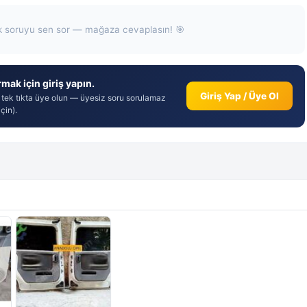
k soruyu sen sor — mağaza cevaplasın! 🎯
mak için giriş yapın.
Giriş Yap / Üye Ol
 tek tıkta üye olun — üyesiz soru sorulamaz
çin).