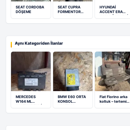
SEAT CORDOBA
SEAT CUPRA
HYUNDAİ
DÖŞEME
FORMENTOR
ACCENT ERA
ARKA KAPI
KAPI DÖSEMESİ
KAPLAMASI
TAKIM
Aynı Kategoriden İlanlar
MERCEDES
BMW E60 ORTA
Fiat Fiorino arka
W164 ML
KONSOL
koltuk – tertemiz
KOLTUK BEYNİ
KONTROL
2014
A1648703726
MODÜLÜ
9183233