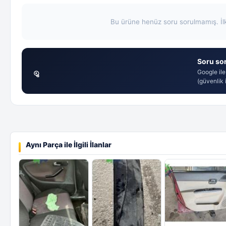
Bu ürüne henüz soru sorulmamış. İl
Soru sor
Google ile
(güvenlik i
Aynı Parça ile İlgili İlanlar