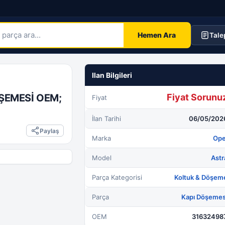
Hemen Ara
Tale
ŞEMESİ OEM;
Fiyat Sorunu
Fiyat
İlan Tarihi
06/05/202
Paylaş
Marka
Ope
Model
Astr
Parça Kategorisi
Koltuk & Döşem
Parça
Kapı Döşemes
OEM
31632498