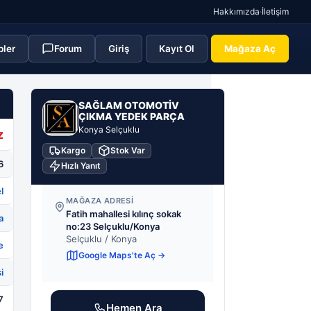
Hakkımızda
·
İletişim
pler
Forum
Giriş
Kayıt Ol
Mağaza Aç
SA
SAĞLAM OTOMOTİV
ÇIKMA YEDEK PARÇA
Konya Selçuklu
z
Kargo
Stok Var
6
Hızlı Yanıt
l
MAĞAZA ADRESI
Fatih mahallesi kılınç sokak
a
no:23 Selçuklu/Konya
Selçuklu / Konya
e
Google Maps'te Aç →
i
7
Hemen Ara