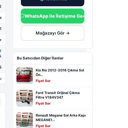
2
WhatsApp ile İletişime Geç
a
1
Mağazayı Gör →
r
V
A
Bu Satıcıdan Diğer İlanlar
5
Kia Rio 2012-2016 Çıkma Sol
Ön…
u
Fiyat Sor
Ford Transit Orijinal Çıkma
Filtre V184V347
Fiyat Sor
Renault Megane Sol Arka Kapı
MEGANE1…
Fiyat Sor