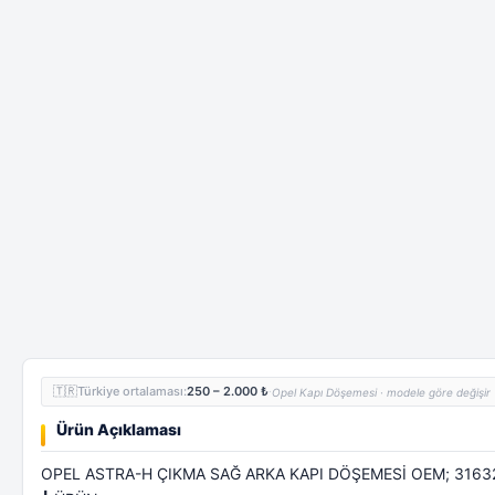
🇹🇷
Türkiye ortalaması:
250 – 2.000 ₺
·
Opel Kapı Döşemesi · modele göre değişir
Ürün Açıklaması
OPEL ASTRA-H ÇIKMA SAĞ ARKA KAPI DÖŞEMESİ OEM; 3163