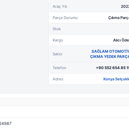
Araç Yılı
202
Parça Durumu
Çıkma Parç
Stok
Kargo
Alıcı Öde
SAĞLAM OTOMOTİ
Satıcı
ÇIKMA YEDEK PARÇ
Telefon
+90 552 654 85 1
Adres
Konya Selçukl
24987