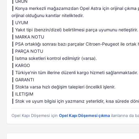
┃ ÜRÜN
┃ Konya merkezli mağazamızdan Opel Astra için orijinal çıkma p
orijinal olduğunu kanıtlar niteliktedir.
┃ UYUM
┃ Yakıt tipi (benzin/dizel) belirtilmesi parça uyumunu netleştirir.
┃ MARKA NOTU
┃ PSA ortaklığı sonrası bazı parçalar Citroen-Peugeot ile ortak h
┃ PARÇA NOTU
┃ Isıtma soketleri kontrol edilmiştir (varsa).
┃ KARGO
┃ Türkiye'nin tüm illerine düzenli kargo hizmeti sağlanmaktadır.
┃ GARANTI
┃ Stokta varsa hızlı değişim talepleri öncelikli işlenir.
┃ ILETIŞIM
┃ Stok ve uyum bilgisi için yazmanız yeterlidir, kısa sürede dönü
Opel Kapı Döşemesi için
Opel Kapı Döşemesi çıkma
ilanlarına da ba