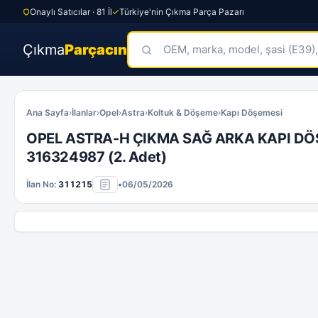
Onaylı Satıcılar · 81 İl
Türkiye'nin Çıkma Parça Pazarı
Çıkma
Parçacın
Skip
to
Ana Sayfa
›
İlanlar
›
Opel
›
Astra
›
Koltuk & Döşeme
›
Kapı Döşemesi
content
OPEL ASTRA-H ÇIKMA SAĞ ARKA KAPI DÖ
316324987 (2. Adet)
İlan No:
311215
•
06/05/2026