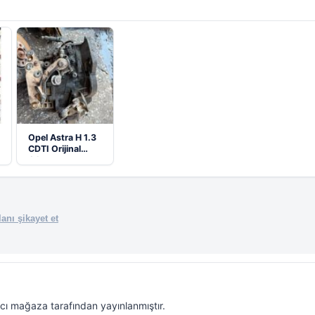
Opel Astra H 1.3
CDTI Orijinal
Çıkma…
anı şikayet et
ıcı mağaza tarafından yayınlanmıştır.