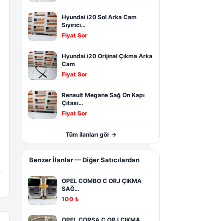
Hyundai i20 Sol Arka Cam
Sıyırıcı…
Fiyat Sor
Hyundai i20 Orijinal Çıkma Arka
Cam
Fiyat Sor
Renault Megane Sağ Ön Kapı
Çıtası…
Fiyat Sor
Tüm ilanları gör →
Benzer İlanlar — Diğer Satıcılardan
OPEL COMBO C ORJ ÇIKMA
SAĞ…
100 ₺
OPEL CORSA C ORJ ÇIKMA