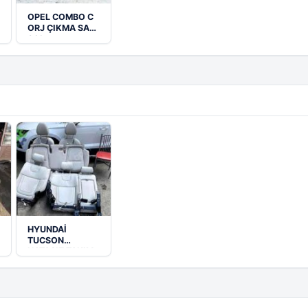
OPEL COMBO C
ORJ ÇIKMA SAĞ
SOL…
HYUNDAİ
TUCSON
HATASIZ TAKIM
KOLTUK YAVUZ
OTO