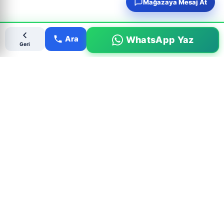
Mağazaya Mesaj At
Ara
WhatsApp Yaz
Geri
Popüler Çıkma Parça Aramaları
MARKALAR
PARÇALAR
BMW Çıkma Parça
Motor Çıkma
Mercedes Çıkma Parça
Şanzıman Çıkma
Ford Çıkma Parça
Far & Stop Çıkma
Renault Çıkma Parça
Kaporta Çıkma