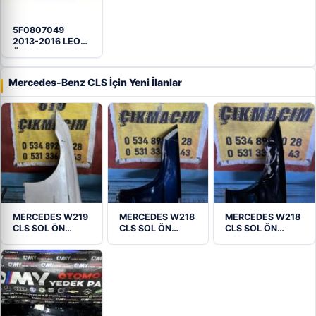
5F0807049
2013-2016 LEON
ÖN SOL TAMPON
BRAKETİ
Mercedes-Benz CLS İçin Yeni İlanlar
MERCEDES W219
MERCEDES W218
MERCEDES W218
CLS SOL ÖN
CLS SOL ÖN
CLS SOL ÖN
ÇAMURLUK
ÇAMURLUK
ÇAMURLUK