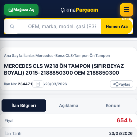
☰
Çıkma
Parçacın
Mağaza Aç
Hemen Ara
Skip
to
Ana Sayfa
›
İlanlar
›
Mercedes-Benz
›
CLS
›
Tampon
›
Ön Tampon
content
MERCEDES CLS W218 ÖN TAMPON (SIFIR BEYAZ
BOYALI) 2015-2188850300 OEM 2188850300
İlan No:
234471
•
23/03/2026
Paylaş
İlan Bilgileri
Açıklama
Konum
654 ₺
Fiyat
İlan Tarihi
23/03/2026