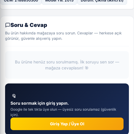
OEM: 2188850300
Model Yılı: 2015
Durum: Çıkma (İkinci El)
Soru & Cevap
Bu ürün hakkında mağazaya soru sorun. Cevaplar — herkese açık
görünür, güvenle alışveriş yapın.
Bu ürüne henüz soru sorulmamış. İlk soruyu sen sor —
mağaza cevaplasın! 🎯
Soru sormak için giriş yapın.
Google ile tek tıkta üye olun — üyesiz soru sorulamaz (güvenlik
için).
Giriş Yap / Üye Ol