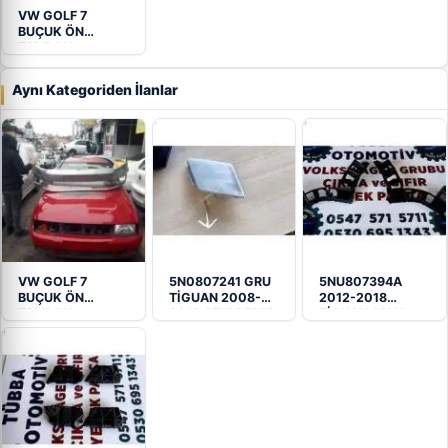
VW GOLF 7
BUÇUK ÖN
TAMPON
Aynı Kategoriden İlanlar
VW GOLF 7
5N0807241 GRU
5NU807394A
BUÇUK ÖN
TİGUAN 2008-
2012-2018
TAMPON
2018 ÇEKI DEMIR
TİGUAN ARKA
KAPAĞI…
SAĞ TAMPON
BRAKETİ