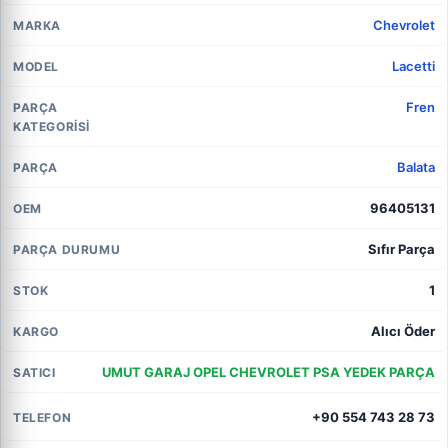
Chevrolet
MARKA
Lacetti
MODEL
Fren
PARÇA
KATEGORISI
Balata
PARÇA
96405131
OEM
Sıfır Parça
PARÇA DURUMU
1
STOK
Alıcı Öder
KARGO
UMUT GARAJ OPEL CHEVROLET PSA YEDEK PARÇA
SATICI
+90 554 743 28 73
TELEFON