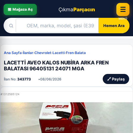
☰
Çıkma
Parçacın
🏪 Mağaza Aç
Hemen Ara
Skip
to
Ana Sayfa
›
İlanlar
›
Chevrolet
›
Lacetti
›
Fren
›
Balata
content
LACETTİ AVEO KALOS NUBİRA ARKA FREN
BALATASI 96405131 24071 MGA
📋
🔗 Paylaş
İlan No:
343773
•
08/06/2026