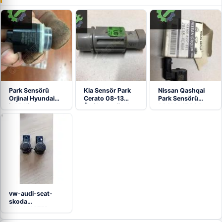
Park Sensörü
Kia Sensör Park
Nissan Qashqai
Orjinal Hyundai
Cerato 08-13
Park Sensörü
ix35 Kia
Ön/Arka orjinal…
28438-4EA0A
sportage…
Orjinal
vw-audi-seat-
skoda
5Q0919275B
ORJİNAL park