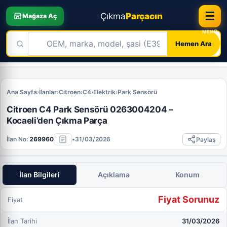
☰
Çıkma
Parçacın
Mağaza Aç
Hemen Ara
Skip
to
Ana Sayfa
›
İlanlar
›
Citroen
›
C4
›
Elektrik
›
Park Sensörü
content
Citroen C4 Park Sensörü 0263004204 –
Kocaeli’den Çıkma Parça
İlan No:
269960
•
31/03/2026
Paylaş
İlan Bilgileri
Açıklama
Konum
Fiyat Sorunuz
Fiyat
İlan Tarihi
31/03/2026