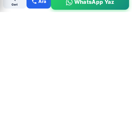
Ara
WhatsApp Yaz
Geri
Popüler Çıkma Parça Aramaları
MARKALAR
PARÇALAR
BMW Çıkma Parça
Motor Çıkma
Mercedes Çıkma Parça
Şanzıman Çıkma
Ford Çıkma Parça
Far & Stop Çıkma
Renault Çıkma Parça
Kaporta Çıkma
Fiat Çıkma Parça
Ön Tampon Çıkma
Peugeot Çıkma Parça
Arka Tampon Çıkma