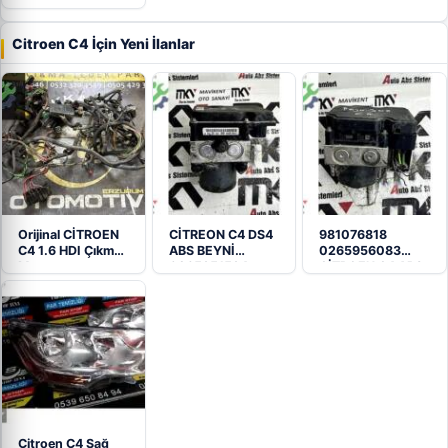
COROLLA E150
Çıkma Sigorta
Kutusu…
Citroen C4 İçin Yeni İlanlar
Orijinal CİTROEN
CİTREON C4 DS4
981076818
C4 1.6 HDI Çıkma
ABS BEYNİ
0265956083
Motor…
0265951594
CİTROEN C4 ABS
9676442880
BEYNİ
Citroen C4 Sağ