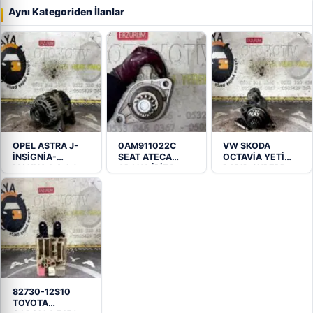
sensörü SÖKME
Aynı Kategoriden İlanlar
OPEL ASTRA J-
0AM911022C
VW SKODA
İNSİGNİA-
SEAT ATECA
OCTAVİA YETİ
MOKKA 1.4-1.6-
ARONA İBİZA
RAPID SUPERB
1.8 Şarj Dinamosu
Marş Motoru
1.6-2.0…
82730-12S10
TOYOTA