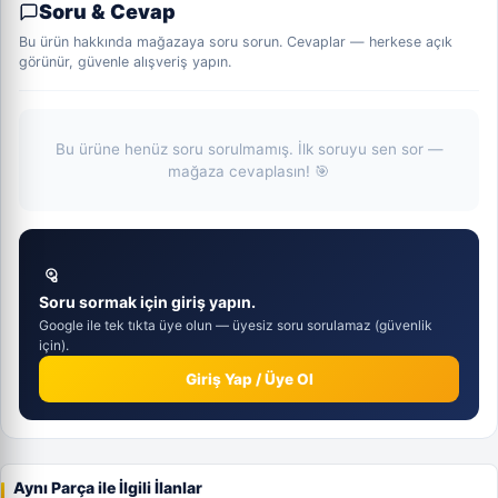
Soru & Cevap
Bu ürün hakkında mağazaya soru sorun. Cevaplar — herkese açık
görünür, güvenle alışveriş yapın.
Bu ürüne henüz soru sorulmamış. İlk soruyu sen sor —
mağaza cevaplasın! 🎯
Soru sormak için giriş yapın.
Google ile tek tıkta üye olun — üyesiz soru sorulamaz (güvenlik
için).
Giriş Yap / Üye Ol
Aynı Parça ile İlgili İlanlar