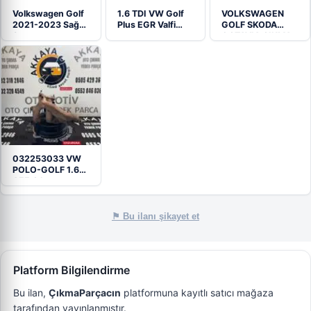
Volkswagen Golf
1.6 TDI VW Golf
VOLKSWAGEN
2021-2023 Sağ
Plus EGR Valfi…
GOLF SKODA
Stop
OCTAVIA ÇIKMA
(TREND/COMFORT)
ABS BEYNİ…
032253033 VW
POLO-GOLF 1.6
AEE Çıkma
Egzoz…
⚑ Bu ilanı şikayet et
Platform Bilgilendirme
Bu ilan,
ÇıkmaParçacın
platformuna kayıtlı satıcı mağaza
tarafından yayınlanmıştır.