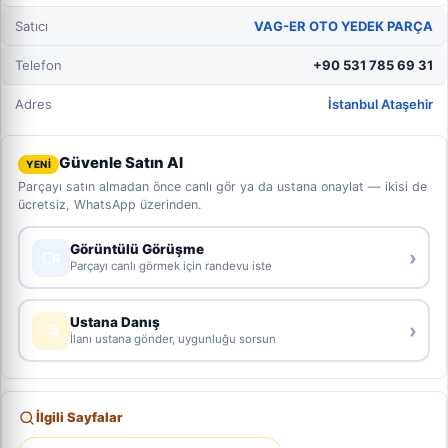
Satıcı
VAG-ER OTO YEDEK PARÇA
Telefon
+90 531 785 69 31
Adres
İstanbul Ataşehir
Güvenle Satın Al
YENİ
Parçayı satın almadan önce canlı gör ya da ustana onaylat — ikisi de
ücretsiz, WhatsApp üzerinden.
Görüntülü Görüşme
›
Parçayı canlı görmek için randevu iste
Ustana Danış
›
İlanı ustana gönder, uygunluğu sorsun
İlgili Sayfalar