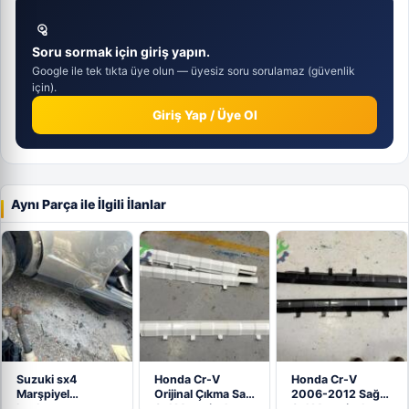
Soru sormak için giriş yapın.
Google ile tek tıkta üye olun — üyesiz soru sorulamaz (güvenlik
için).
Giriş Yap / Üye Ol
Aynı Parça ile İlgili İlanlar
Suzuki sx4
Honda Cr-V
Honda Cr-V
Marşpiyel
Orijinal Çıkma Sağ
2006-2012 Sağ
kaplaması
Sol Marşpiyel…
Sol Marşpiyel