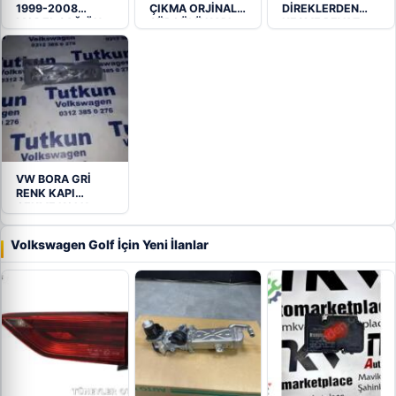
1999-2008
ÇIKMA ORJİNAL
DİREKLERDEN
MODEL SAĞ ÖN
SÜRGÜLÜ KAPI
KESME BEYAZ
KAPI…
RENK HATASIZ…
VW BORA GRİ
RENK KAPI
ÇEKME KOLU
Volkswagen Golf İçin Yeni İlanlar