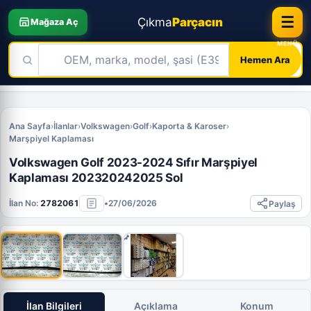
☰
Çıkma
Parçacın
Mağaza Aç
Hemen Ara
Skip
to
Ana Sayfa
›
İlanlar
›
Volkswagen
›
Golf
›
Kaporta & Karoser
›
content
Marşpiyel Kaplaması
Volkswagen Golf 2023-2024 Sıfır Marşpiyel
Kaplaması 202320242025 Sol
İlan No:
2782061
•
27/06/2026
Paylaş
İlan Bilgileri
Açıklama
Konum