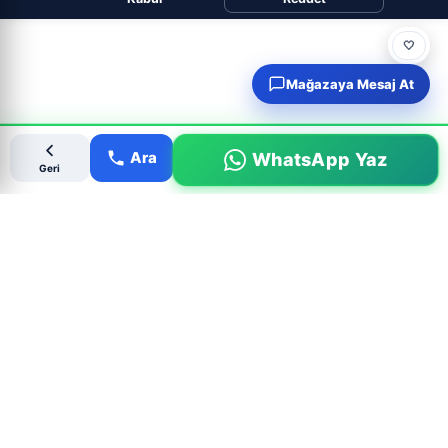
🤍
Mağazaya Mesaj At
Ara
WhatsApp Yaz
Geri
Popüler Çıkma Parça Aramaları
MARKALAR
PARÇALAR
BMW Çıkma Parça
Motor Çıkma