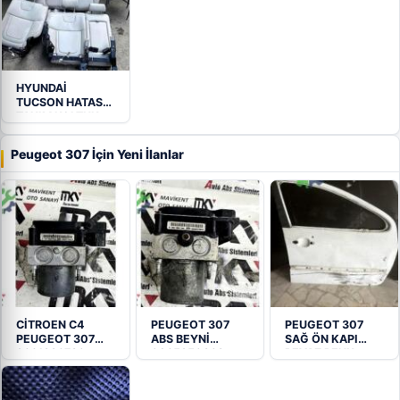
HYUNDAİ
TUCSON HATASIZ
TAKIM KOLTUK
YAVUZ OTO
Peugeot 307 İçin Yeni İlanlar
CİTROEN C4
PEUGEOT 307
PEUGEOT 307
PEUGEOT 307
ABS BEYNİ
SAĞ ÖN KAPI
9661886780
0265950368
BEYAZ RENK
0265800406
0265234140
ABS…
9649458080