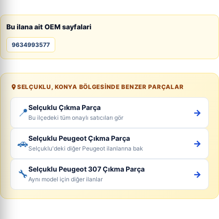
Bu ilana ait OEM sayfalari
9634993577
SELÇUKLU, KONYA BÖLGESINDE BENZER PARÇALAR
Selçuklu Çıkma Parça
📍
→
Bu ilçedeki tüm onaylı satıcıları gör
Selçuklu Peugeot Çıkma Parça
🚗
→
Selçuklu'deki diğer Peugeot ilanlarına bak
Selçuklu Peugeot 307 Çıkma Parça
🔧
→
Aynı model için diğer ilanlar