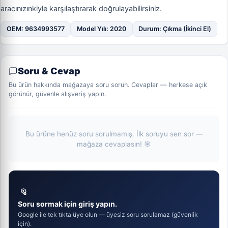
aracınızınkiyle karşılaştırarak doğrulayabilirsiniz.
OEM: 9634993577
Model Yılı: 2020
Durum: Çıkma (İkinci El)
Soru & Cevap
Bu ürün hakkında mağazaya soru sorun. Cevaplar — herkese açık
görünür, güvenle alışveriş yapın.
Bu ürüne henüz soru sorulmamış. İlk soruyu sen sor —
mağaza cevaplasın! 🎯
Soru sormak için giriş yapın.
Google ile tek tıkta üye olun — üyesiz soru sorulamaz (güvenlik
için).