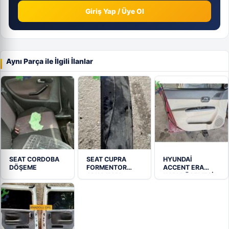
Giriş Yap / Üye Ol
Aynı Parça ile İlgili İlanlar
SEAT CORDOBA
SEAT CUPRA
HYUNDAİ
DÖŞEME
FORMENTOR
ACCENT ERA
ARKA KAPI
KAPI DÖSEMESİ
KAPLAMASI
TAKIM