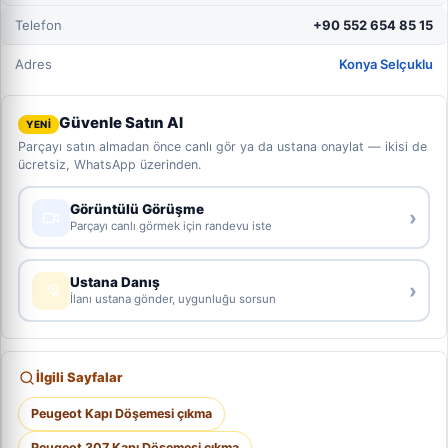
Telefon
+90 552 654 85 15
Adres
Konya Selçuklu
Güvenle Satın Al
YENİ
Parçayı satın almadan önce canlı gör ya da ustana onaylat — ikisi de
ücretsiz, WhatsApp üzerinden.
Görüntülü Görüşme
›
Parçayı canlı görmek için randevu iste
Ustana Danış
›
İlanı ustana gönder, uygunluğu sorsun
İlgili Sayfalar
Peugeot Kapı Döşemesi çıkma
Peugeot 307 Kapı Döşemesi çıkma