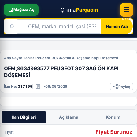
☰
Çıkma
Parçacın
Mağaza Aç
Hemen Ara
Skip
to
content
Ana Sayfa
›
İlanlar
›
Peugeot
›
307
›
Koltuk & Döşeme
›
Kapı Döşemesi
OEM;9634993577 PEUGEOT 307 SAĞ ÖN KAPI
DÖŞEMESİ
İlan No:
317195
•
06/05/2026
Paylaş
İlan Bilgileri
Açıklama
Konum
Fiyat Sorunuz
Fiyat