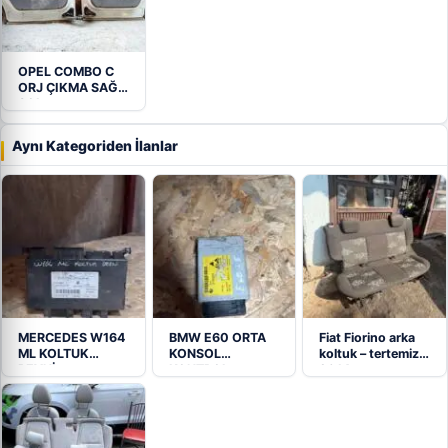
OPEL COMBO C
ORJ ÇIKMA SAĞ
SOL…
Aynı Kategoriden İlanlar
MERCEDES W164
BMW E60 ORTA
Fiat Fiorino arka
ML KOLTUK
KONSOL
koltuk – tertemiz
BEYNİ
KONTROL
2014
A1648703726
MODÜLÜ
9183233