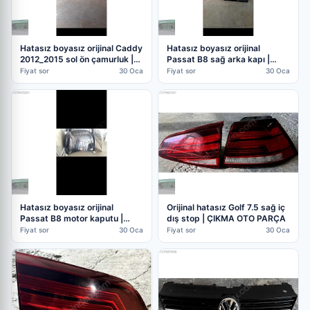
Hatasız boyasız orijinal Caddy
Hatasız boyasız orijinal
2012_2015 sol ön çamurluk |
Passat B8 sağ arka kapı |
ÇIKMA OTO PARÇA
ÇIKMA OTO PARÇA (2. Adet)
Fiyat sor
30 Oca
Fiyat sor
30 Oca
Hatasız boyasız orijinal
Orijinal hatasız Golf 7.5 sağ iç
Passat B8 motor kaputu |
dış stop | ÇIKMA OTO PARÇA
ÇIKMA OTO PARÇA (2. Adet)
Fiyat sor
30 Oca
Fiyat sor
30 Oca