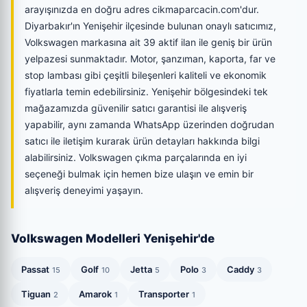
arayışınızda en doğru adres cikmaparcacin.com'dur.
Diyarbakır'ın Yenişehir ilçesinde bulunan onaylı satıcımız,
Volkswagen markasına ait 39 aktif ilan ile geniş bir ürün
yelpazesi sunmaktadır. Motor, şanzıman, kaporta, far ve
stop lambası gibi çeşitli bileşenleri kaliteli ve ekonomik
fiyatlarla temin edebilirsiniz. Yenişehir bölgesindeki tek
mağazamızda güvenilir satıcı garantisi ile alışveriş
yapabilir, aynı zamanda WhatsApp üzerinden doğrudan
satıcı ile iletişim kurarak ürün detayları hakkında bilgi
alabilirsiniz. Volkswagen çıkma parçalarında en iyi
seçeneği bulmak için hemen bize ulaşın ve emin bir
alışveriş deneyimi yaşayın.
Volkswagen Modelleri Yenişehir'de
Passat
Golf
Jetta
Polo
Caddy
15
10
5
3
3
Tiguan
Amarok
Transporter
2
1
1