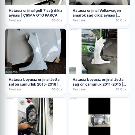
Hatasız orijinal golf 7 sağ dikiz
Hatasız orijinal Volkswagen
aynası | ÇIKMA OTO PARÇA
amarok sağ dikiz aynası |
ÇIKMA OTO PARÇA
Fiyat sor
30 Oca
Fiyat sor
30 Oca
Hatasız boyasız orijinal Jetta
Hatasız boyasız orijinal Jetta
sol ön çamurluk 2015-2018 |
sağ ön çamurluk 2011-2015 |
ÇIKMA OTO PARÇA
ÇIKMA OTO PARÇA
Fiyat sor
30 Oca
Fiyat sor
30 Oca