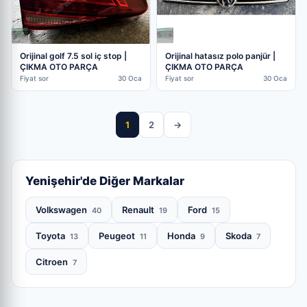
Orijinal golf 7.5 sol iç stop |
Orijinal hatasız polo panjür |
ÇIKMA OTO PARÇA
ÇIKMA OTO PARÇA
Fiyat sor
30 Oca
Fiyat sor
30 Oca
1
2
→
Yenişehir'de Diğer Markalar
Volkswagen
Renault
Ford
40
19
15
Toyota
Peugeot
Honda
Skoda
13
11
9
7
Citroen
7