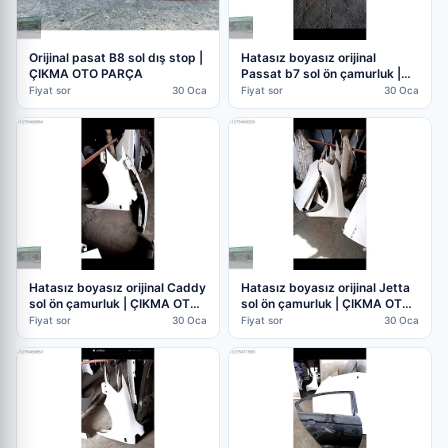
Orijinal pasat B8 sol dış stop |
Hatasız boyasız orijinal
ÇIKMA OTO PARÇA
Passat b7 sol ön çamurluk |
ÇIKMA OTO PARÇA
Fiyat sor
30 Oca
Fiyat sor
30 Oca
Hatasız boyasız orijinal Caddy
Hatasız boyasız orijinal Jetta
sol ön çamurluk | ÇIKMA OTO
sol ön çamurluk | ÇIKMA OTO
PARÇA
PARÇA
Fiyat sor
30 Oca
Fiyat sor
30 Oca