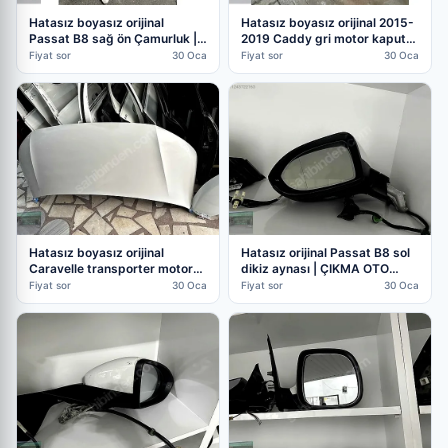
Hatasız boyasız orijinal
Hatasız boyasız orijinal 2015-
Passat B8 sağ ön Çamurluk |
2019 Caddy gri motor kaputu
ÇIKMA OTO PARÇA
| ÇIKMA OTO PARÇA
Fiyat sor
30 Oca
Fiyat sor
30 Oca
Hatasız boyasız orijinal
Hatasız orijinal Passat B8 sol
Caravelle transporter motor
dikiz aynası | ÇIKMA OTO
kaputu | ÇIKMA OTO PARÇA
PARÇA
Fiyat sor
30 Oca
Fiyat sor
30 Oca