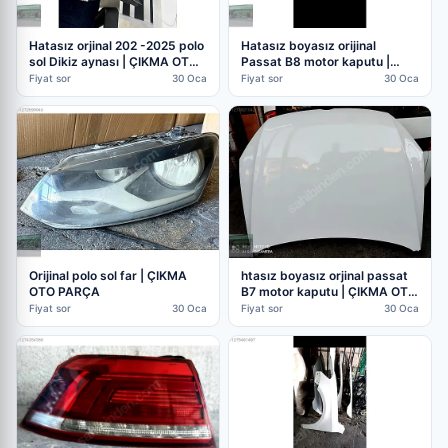
Hatasız orjinal 202 -2025 polo
Hatasız boyasız orijinal
sol Dikiz aynası | ÇIKMA OTO
Passat B8 motor kaputu |
PARÇA
ÇIKMA OTO PARÇA (3. Adet)
Fiyat sor
30 Oca
Fiyat sor
30 Oca
Orijinal polo sol far | ÇIKMA
htasız boyasız orjinal passat
OTO PARÇA
B7 motor kaputu | ÇIKMA OTO
PARÇA
Fiyat sor
30 Oca
Fiyat sor
30 Oca