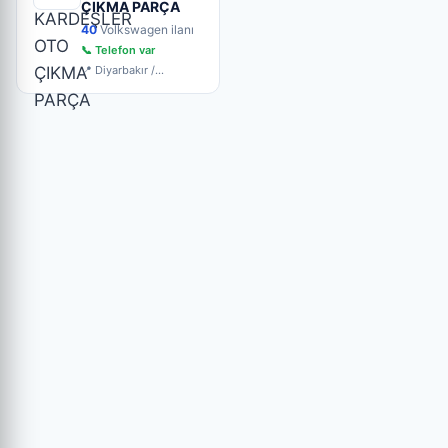
ÇIKMA PARÇA
40
Volkswagen ilanı
📞 Telefon var
📍 Diyarbakır /
Yenişehir / Seyrantepe
Sanayi