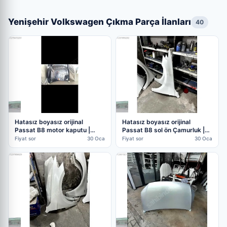
Yenişehir Volkswagen Çıkma Parça İlanları
40
Hatasız boyasız orijinal
Hatasız boyasız orijinal
Passat B8 motor kaputu |
Passat B8 sol ön Çamurluk |
ÇIKMA OTO PARÇA (4. Adet)
ÇIKMA OTO PARÇA
Fiyat sor
30 Oca
Fiyat sor
30 Oca