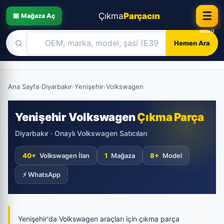
☰
Çıkma
Parçacın
🏪 Mağaza Aç
Hemen Ara
Skip
to
Ana Sayfa
›
Diyarbakır
›
Yenişehir
›
Volkswagen
content
Yenişehir Volkswagen
Çıkma Parça
Diyarbakır · Onaylı Volkswagen Satıcıları
40+
Volkswagen İlan
1
Mağaza
8+
Model
⚡ WhatsApp
Yenişehir'da Volkswagen araçları için çıkma parça