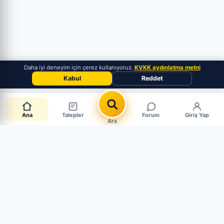
Daha iyi deneyim için çerez kullanıyoruz.
KVKK aydınlatma metni
Kabul
Reddet
Ana
Talepler
Forum
Giriş Yap
Ara
📋 Canlı Parça Talepleri