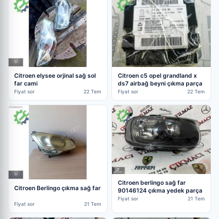
Citroen c5 opel grandland x
Citroen elysee orjinal sağ sol
ds7 airbağ beyni çıkma parça
far cami
Fiyat sor
22 Tem
Fiyat sor
22 Tem
Citroen berlingo sağ far
Citroen Berlingo çıkma sağ far
90146124 çıkma yedek parça
Fiyat sor
21 Tem
Fiyat sor
21 Tem