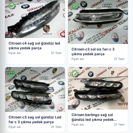
Citroen c4 sağ sol ğündüz led
çıkma yedek parça
Citroen c3 sol sis farı c 3
Fiyat sor
21 Tem
çıkma yedek parça
Fiyat sor
21 Tem
Citroen berlingo sağ sol
Citroen c3 sag sol gündüz Led
ğündüz led çıkma yedek
far c 3 çıkma yedek parça
parça
Fiyat sor
21 Tem
Fiyat sor
21 Tem