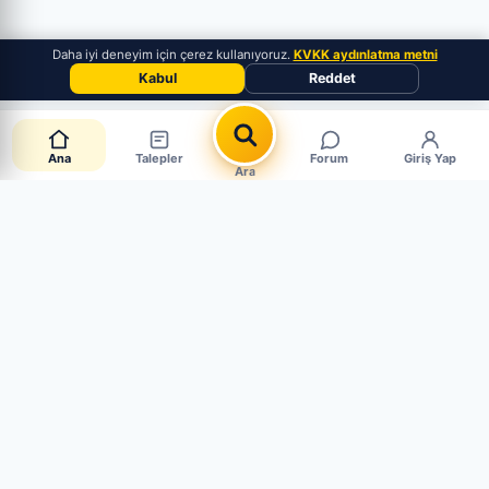
Daha iyi deneyim için çerez kullanıyoruz.
KVKK aydınlatma metni
Kabul
Reddet
Ana
Talepler
Forum
Giriş Yap
Ara
📋 Canlı Parça Talepleri
CANLI · 6 AKTİF
Müşteriler aradığı parçayı paylaşıyor. Mağaza mısın?
Hemen cevapla, satışı yakala.