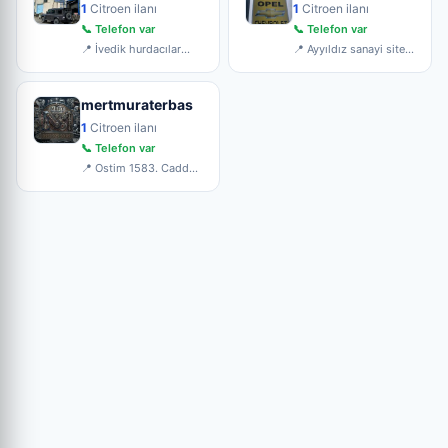
1
Citroen ilanı
1
Citroen ilanı
📞 Telefon var
📞 Telefon var
📍 İvedik hurdacılar
📍 Ayyıldız sanayi sitesi
sanayi sitesi 3804cd
1125.cadde No : 15
no
mertmuraterbas
1
Citroen ilanı
📞 Telefon var
📍 Ostim 1583. Cadde
No:26 Yıldız Sanayi
Site