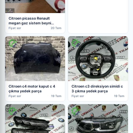
Citroen picasso Renault
megan gaz sistem beyni
çıkma yedek p
Fiyat sor
20 Tem
Citroen c4 motor kaput c 4
Citroen c3 direksiyon simidi c
çıkma yedek parça
3 çıkma yedek parça
Fiyat sor
19 Tem
Fiyat sor
19 Tem