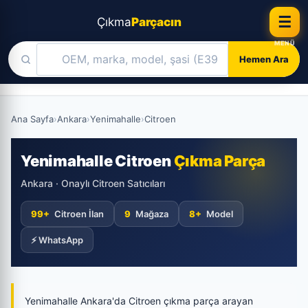
☰
Çıkma
Parçacın
Hemen Ara
Skip
to
Ana Sayfa
›
Ankara
›
Yenimahalle
›
Citroen
content
Yenimahalle Citroen
Çıkma Parça
Ankara · Onaylı Citroen Satıcıları
99+
Citroen İlan
9
Mağaza
8+
Model
⚡ WhatsApp
Yenimahalle Ankara'da Citroen çıkma parça arayan