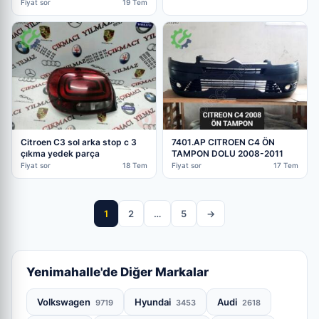
parça
Fiyat sor
19 Tem
Citroen C3 sol arka stop c 3
7401.AP CITROEN C4 ÖN
çıkma yedek parça
TAMPON DOLU 2008-2011
Fiyat sor
18 Tem
Fiyat sor
17 Tem
1
2
…
5
→
Yenimahalle'de Diğer Markalar
Volkswagen
Hyundai
Audi
9719
3453
2618