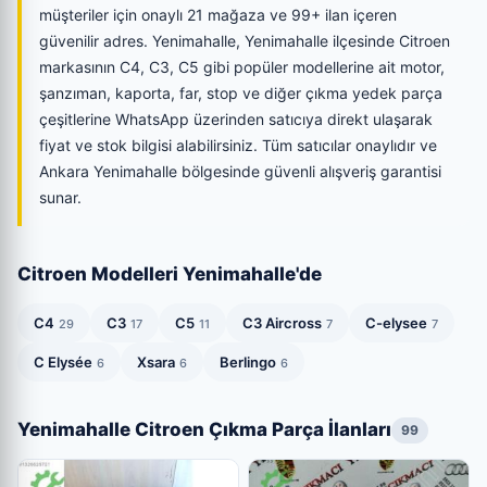
müşteriler için onaylı 21 mağaza ve 99+ ilan içeren
güvenilir adres. Yenimahalle, Yenimahalle ilçesinde Citroen
markasının C4, C3, C5 gibi popüler modellerine ait motor,
şanzıman, kaporta, far, stop ve diğer çıkma yedek parça
çeşitlerine WhatsApp üzerinden satıcıya direkt ulaşarak
fiyat ve stok bilgisi alabilirsiniz. Tüm satıcılar onaylıdır ve
Ankara Yenimahalle bölgesinde güvenli alışveriş garantisi
sunar.
Citroen Modelleri Yenimahalle'de
C4
C3
C5
C3 Aircross
C-elysee
29
17
11
7
7
C Elysée
Xsara
Berlingo
6
6
6
Yenimahalle Citroen Çıkma Parça İlanları
99